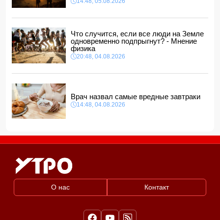
14:48, 05.08.2026
Арестован муж известной ведущей Нигяр Фархад
16:48, 05.08.2026
В Баку мужчина арестован за дебош на кладбище
Что случится, если все люди на Земле
16:28, 05.08.2026
одновременно подпрыгнут? - Мнение
физика
ВНИМАНИЮ
желающих приобрести новое, полностью
отремонтированное жилье
20:48, 04.08.2026
16:16, 05.08.2026
Врач назвал самые вредные завтраки
14:48, 04.08.2026
О нас
Контакт