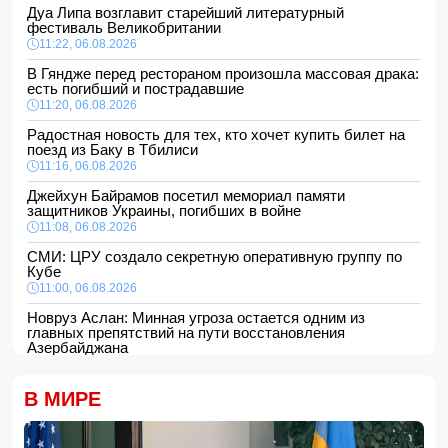
Дуа Липа возглавит старейший литературный
фестиваль Великобритании
11:22, 06.08.2026
В Гяндже перед рестораном произошла массовая драка:
есть погибший и пострадавшие
11:20, 06.08.2026
Радостная новость для тех, кто хочет купить билет на
поезд из Баку в Тбилиси
11:16, 06.08.2026
Джейхун Байрамов посетил мемориал памяти
защитников Украины, погибших в войне
11:08, 06.08.2026
СМИ: ЦРУ создало секретную оперативную группу по
Кубе
11:00, 06.08.2026
Новруз Аслан: Минная угроза остается одним из
главных препятствий на пути восстановления
Азербайджана
10:48, 06.08.2026
Лига чемпионов УЕФА: "Сабах" на выезде уступил
В МИРЕ
"Орхусу"
- ВИДЕО
10:28, 06.08.2026