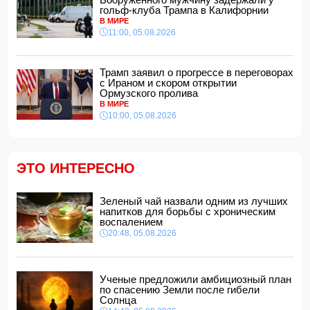
"Арсенал" и "Ньюкасл" согласовали трансфер Бруно
гольф-клуба Трампа в Калифорнии
Гимарайнса
В МИРЕ
20:28, 05.08.2026
11:00, 05.08.2026
Эльнара Акимова: введение возрастных ограничений в
соцсетях соответствует глобальным вызовам
20:20, 05.08.2026
Трамп заявил о прогрессе в переговорах
с Ираном и скором открытии
Азербайджанский кардиолог получила высшую
Ормузского пролива
европейскую сертификацию в области кардиальной
МРТ
В МИРЕ
10:00, 05.08.2026
20:00, 05.08.2026
Захарова призвала ЕС сменить "ядерные фантазии" на
решение своих проблем
18:48, 05.08.2026
ЭТО ИНТЕРЕСНО
Азербайджанские тхэквондисты завоевали 22 медали
на турнире Batumi Open
Зеленый чай назвали одним из лучших
18:18, 05.08.2026
напитков для борьбы с хроническим
В Азербайджане вводятся штрафы за нарушение
воспалением
требований к соцсетям и меняется порядок передачи
20:48, 05.08.2026
государственного имущества
18:02, 05.08.2026
687 американских военных получили ранения в ходе
Ученые предложили амбициозный план
конфликта с Ираном
по спасению Земли после гибели
18:00, 05.08.2026
Солнца