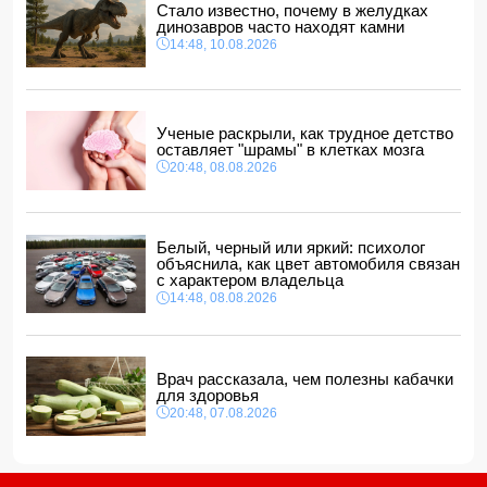
Стало известно, почему в желудках
Ученые раскрыли, как трудное детство оставляет
динозавров часто находят камни
"шрамы" в клетках мозга
14:48, 10.08.2026
20:48, 08.08.2026
Месси получил наибольшее количество угроз во время
ЧМ-2026
20:28, 08.08.2026
Ученые раскрыли, как трудное детство
оставляет "шрамы" в клетках мозга
В Баку обнаружено и изъято около 30 кг наркотиков
20:48, 08.08.2026
20:20, 08.08.2026
Магдалена Гроно: Лидеры Азербайджана и Армении
открыли путь к прочному и необратимому миру
20:00, 08.08.2026
Белый, черный или яркий: психолог
объяснила, как цвет автомобиля связан
с характером владельца
14:48, 08.08.2026
Врач рассказала, чем полезны кабачки
для здоровья
20:48, 07.08.2026