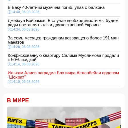
В Баку 40-летний мужчина погиб, упав с балкона
14:40, 06.08.2026
Джейхун Байрамов: В случае необходимости мы будем
рады поставлять газ и дружественной Украине
14:34, 06.08.2026
За семь месяцев гражданам возвращено более 191 млн
манатов
14:28, 06.08.2026
Конфискованную квартиру Салима Муслимова продали
с 50% скидкой
14:14, 06.08.2026
Ильхам Алиев наградил Бахтияра Асланбейли орденом
"Шохрат"
14:10, 06.08.2026
Стали известны детали контракта Наримана Ахундзаде
с "Эрзурумспором"
В МИРЕ
14:04, 06.08.2026
Ильхам Алиев отозвал двух постоянных
представителей, одного назначил на новую должность
14:00, 06.08.2026
Прогноз погоды в Азербайджане на 7 августа