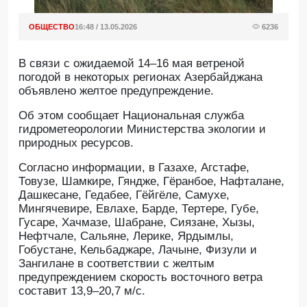
ОБЩЕСТВО
16:48 / 13.05.2026
6236
В связи с ожидаемой 14–16 мая ветреной
погодой в некоторых регионах Азербайджана
объявлено желтое предупреждение.
Об этом сообщает Национальная служба
гидрометеорологии Министерства экологии и
природных ресурсов.
Согласно информации, в Газахе, Агстафе,
Товузе, Шамкире, Гяндже, Гёранбое, Нафталане,
Дашкесане, Гедабее, Гёйгёле, Самухе,
Мингячевире, Евлахе, Барде, Тертере, Губе,
Гусаре, Хачмазе, Шабране, Сиязане, Хызы,
Нефтчале, Сальяне, Лерике, Ярдымлы,
Гобустане, Кельбаджаре, Лачыне, Физули и
Зангилане в соответствии с желтым
предупреждением скорость восточного ветра
составит 13,9–20,7 м/с.