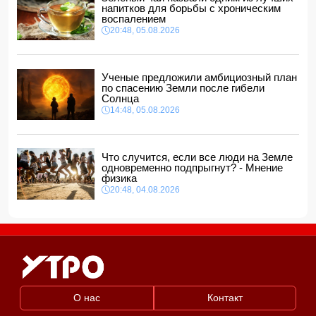
напитков для борьбы с хроническим
Кем был погибший при падении в шахту лифта в
воспалением
торговом центре Баку?
20:48, 05.08.2026
11:34, 06.08.2026
Чагатай Улусой оказался в центре внимания из-за
лишнего веса
- ФОТО
Ученые предложили амбициозный план
11:32, 06.08.2026
по спасению Земли после гибели
Солнца
14:48, 05.08.2026
Что случится, если все люди на Земле
одновременно подпрыгнут? - Мнение
физика
20:48, 04.08.2026
О нас
Контакт