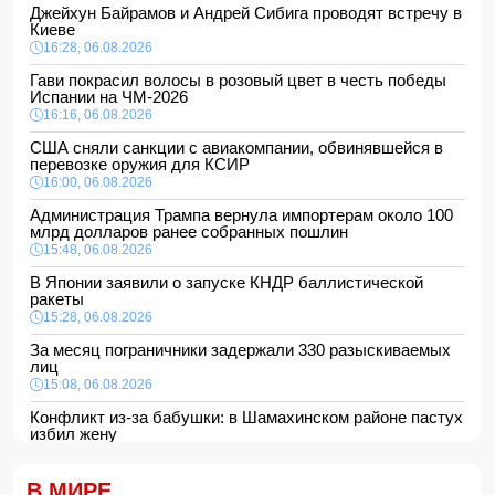
Джейхун Байрамов и Андрей Сибига проводят встречу в
Киеве
16:28, 06.08.2026
Гави покрасил волосы в розовый цвет в честь победы
Испании на ЧМ-2026
16:16, 06.08.2026
США сняли санкции с авиакомпании, обвинявшейся в
перевозке оружия для КСИР
16:00, 06.08.2026
Администрация Трампа вернула импортерам около 100
млрд долларов ранее собранных пошлин
15:48, 06.08.2026
В Японии заявили о запуске КНДР баллистической
ракеты
15:28, 06.08.2026
За месяц пограничники задержали 330 разыскиваемых
лиц
15:08, 06.08.2026
Конфликт из-за бабушки: в Шамахинском районе пастух
избил жену
15:00, 06.08.2026
Обнаружены признаки существования древних океанов
В МИРЕ