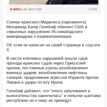
В МИРЕ
11:48 / 08.07.2026
4743
Спикер иранского Меджлиса (парламента)
Мохаммад Багер Галибаф обвинил США в
серьезных нарушениях Исламабадского
меморандума о взаимопонимании.
Oб этом он написал на своей странице в соцсети
X.
В число ключевых нарушений вошли срыв
прохода иранских судов через Ормузский
пролив, постоянные угрозы возобновления
военных ударов, возобновление нефтяных
санкций, продолжение агрессии Израиля против
Ливана и удары по югу Ирана.
Галибаф добавил, что "эпоха запугивания и
вымогательства закончилась" и попытки шантажа
республики ни к чему не приведут.