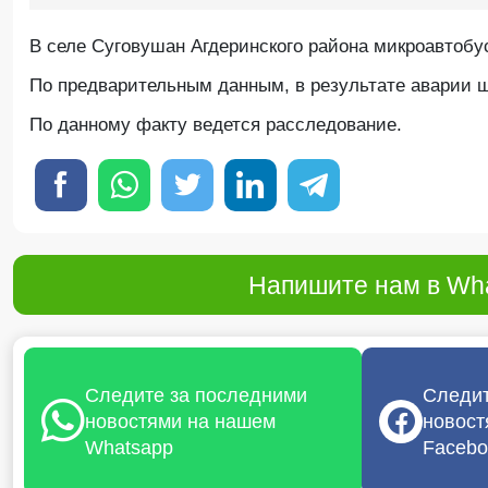
В селе Суговушан Агдеринского района микроавтобу
По предварительным данным, в результате аварии 
По данному факту ведется расследование.
Напишите нам в Wha
Следите за последними
Следит
новостями на нашем
новост
Whatsapp
Facebo