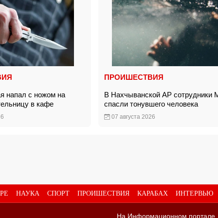
ВИЯ
ПРОИШЕСТВИЯ
я напал с ножом на
В Нахчыванской АР сотрудники
тельницу в кафе
спасли тонувшего человека
26
07 августа 2026
РЕ
НАУКА
СПОРТ
ПРОИШЕСТВИЯ
КАРАБАХ
ИНТЕРВЬЮ
На Информационном портале