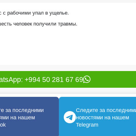
с с рабочими упал в ущелье.
шесть человек получили травмы.
tsApp: +994 50 281 67 69
е за последними
Следите за последним
ями на нашем
новостями на нашем
ok
Telegram