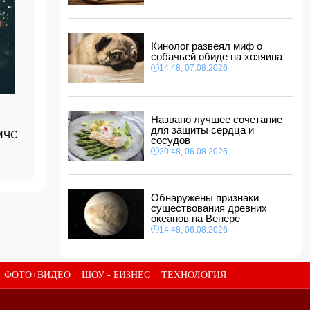
14:14, 07.08.2026
Сына Абеля Магеррамова отозвали от
должности посла
Кинолог развеял миф о
14:10, 07.08.2026
собачьей обиде на хозяина
Моуринью в шоке после отказа Родри от
14:48, 07.08.2026
перехода в "Реал"
14:04, 07.08.2026
Ильхам Алиев подписал распоряжения в
Названо лучшее сочетание
связи с двумя дипломатами
для защиты сердца и
14:00, 07.08.2026
 МЧС
сосудов
Прогноз погоды в Азербайджане на 8 августа
20:48, 06.08.2026
12:48, 07.08.2026
В Азербайджане ищут сотрудников с
Обнаружены признаки
зарплатой до 10 000 манатов
существования древних
12:40, 07.08.2026
океанов на Венере
14:48, 06.08.2026
ФОТО+ВИДЕО
ШОУ - БИЗНЕС
ТЕХНОЛОГИЯ