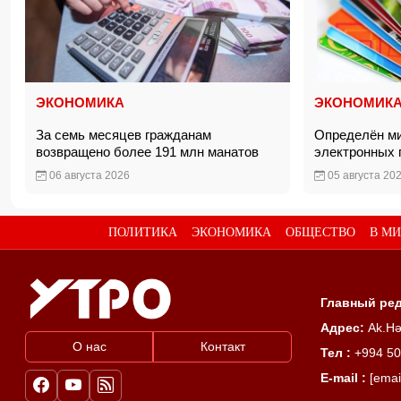
ЭКОНОМИКА
ЭКОНОМИК
За семь месяцев гражданам
Определён м
возвращено более 191 млн манатов
электронных
06 августа 2026
05 августа 20
ПОЛИТИКА
ЭКОНОМИКА
ОБЩЕСТВО
В МИ
Главный ред
Адрес:
Ak.Hə
О нас
Контакт
Тел :
+994 50
E-mail :
[emai