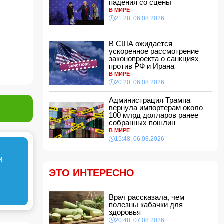
падения со сцены
эстетической операции, проведенной
В МИРЕ
Сеймуром Мамедовым
21:28, 06.08.2026
15:28, 07.08.2026
Алтай Байындыр продолжит карьеру в Ла
Лиге
В США ожидается
ускоренное рассмотрение
15:08, 07.08.2026
законопроекта о санкциях
ВС РФ взяли под контроль Анискино в
против РФ и Ирана
Харьковской области
В МИРЕ
15:00, 07.08.2026
20:20, 06.08.2026
Кинолог развеял миф о собачьей обиде на
Администрация Трампа
хозяина
вернула импортерам около
14:48, 07.08.2026
100 млрд долларов ранее
собранных пошлин
По делу Arzum 9999 назначена повторная
В МИРЕ
комплексная экспертиза
15:48, 06.08.2026
14:40, 07.08.2026
ЕС ввел новые санкции против России
и
14:34, 07.08.2026
ЭТО ИНТЕРЕСНО
Ужасающие подробности убийства мужа и
жены в Тертерском районе
Врач рассказала, чем
14:28, 07.08.2026
полезны кабачки для
На Самира Шарифова возложены новые
здоровья
полномочия
20:48, 07.08.2026