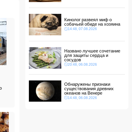
14:14, 07.08.2026
Сына Абеля Магеррамова отозвали от
должности посла
Кинолог развеял миф о
14:10, 07.08.2026
собачьей обиде на хозяина
Моуринью в шоке после отказа Родри от
14:48, 07.08.2026
перехода в "Реал"
14:04, 07.08.2026
Ильхам Алиев подписал распоряжения в
Названо лучшее сочетание
связи с двумя дипломатами
для защиты сердца и
14:00, 07.08.2026
сосудов
Прогноз погоды в Азербайджане на 8 августа
20:48, 06.08.2026
12:48, 07.08.2026
В Азербайджане ищут сотрудников с
Обнаружены признаки
зарплатой до 10 000 манатов
ю
существования древних
12:40, 07.08.2026
океанов на Венере
14:48, 06.08.2026