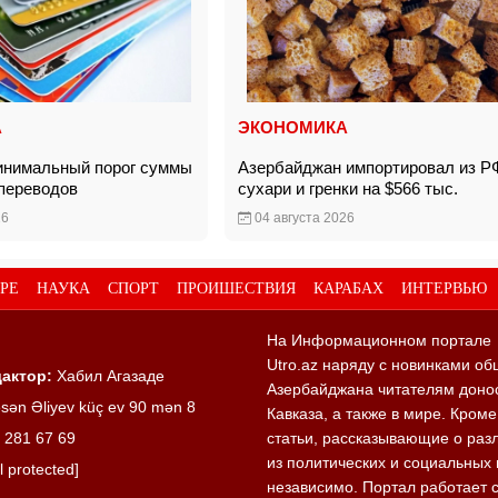
А
ЭКОНОМИКА
инимальный порог суммы
Азербайджан импортировал из Р
 переводов
сухари и гренки на $566 тыс.
26
04 августа 2026
РЕ
НАУКА
СПОРТ
ПРОИШЕСТВИЯ
КАРАБАХ
ИНТЕРВЬЮ
На Информационном портале
Utro.az наряду с новинками об
актор:
Хабил Агазаде
Азербайджана читателям донос
sən Əliyev küç ev 90 mən 8
Кавказа, а также в мире. Кром
 281 67 69
статьи, рассказывающие о раз
из политических и социальных 
l protected]
независимо. Портал работает 