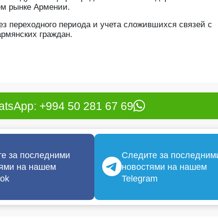
нем рынке Армении.
без переходного периода и учета сложившихся связей с
армянских граждан.
tsApp: +994 50 281 67 69
е за последними
Следите за последним
ями на нашем
новостями на нашем
ok
Telegram