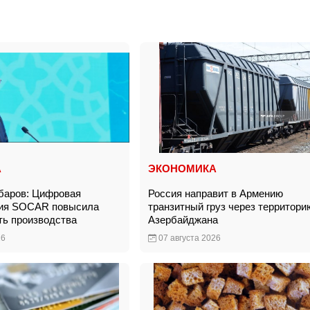
А
ЭКОНОМИКА
баров: Цифровая
Россия направит в Армению
ия SOCAR повысила
транзитный груз через территори
ть производства
Азербайджана
26
07 августа 2026