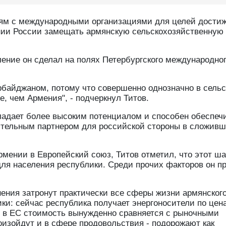
зям с международными организациями для целей дости
ении России замещать армянскую сельскохозяйственную
ление он сделал на полях Петербургского международно
рбайджаном, потому что совершенно однозначно в сель
, чем Армения", - подчеркнул Титов.
бладает более высоким потенциалом и способен обеспеч
тительным партнером для российской стороны в сложив
ении в Европейский союз, Титов отметил, что этот ша
ля населения республики. Среди прочих факторов он п
ения затронут практически все сферы жизни армянског
ики: сейчас республика получает энергоносители по цен
я в ЕС стоимость вынужденно сравняется с рыночными
изойдут и в сфере продовольствия - подорожают как