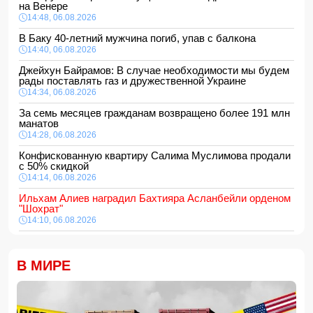
на Венере
14:48, 06.08.2026
В Баку 40-летний мужчина погиб, упав с балкона
14:40, 06.08.2026
Джейхун Байрамов: В случае необходимости мы будем
рады поставлять газ и дружественной Украине
14:34, 06.08.2026
За семь месяцев гражданам возвращено более 191 млн
манатов
14:28, 06.08.2026
Конфискованную квартиру Салима Муслимова продали
с 50% скидкой
14:14, 06.08.2026
Ильхам Алиев наградил Бахтияра Асланбейли орденом
"Шохрат"
14:10, 06.08.2026
Стали известны детали контракта Наримана Ахундзаде
с "Эрзурумспором"
В МИРЕ
14:04, 06.08.2026
Ильхам Алиев отозвал двух постоянных
представителей, одного назначил на новую должность
14:00, 06.08.2026