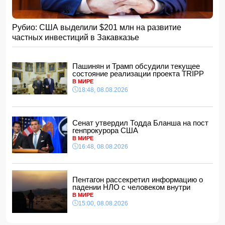
Умер отец Лионеля Месси
15:28, 08.08.2026
Рубио: США выделили $201 млн на развитие
Хикмет Гаджиев: Ильхам Алиев одержал победу и в
частных инвестиций в Закавказье
войне, и в мире
- ВИДЕО
15:08, 08.08.2026
Пентагон рассекретил информацию о падении НЛО с
Пашинян и Трамп обсудили текущее
человеком внутри
состояние реализации проекта TRIPP
15:00, 08.08.2026
В МИРЕ
18:48, 08.08.2026
Белый, черный или яркий: психолог объяснила, как цвет
автомобиля связан с характером владельца
14:48, 08.08.2026
Сенат утвердил Тодда Бланша на пост
Зеленский встретился с Вучичем
генпрокурора США
14:40, 08.08.2026
В МИРЕ
В Азербайджане ожидается жара до 41 градуса —
16:48, 08.08.2026
объявлено предупреждение
14:34, 08.08.2026
В Агдашском районе расследуется конфликт, связанный
Пентагон рассекретил информацию о
с церемонией помолвки с участием
падении НЛО с человеком внутри
несовершеннолетней
В МИРЕ
14:28, 08.08.2026
15:00, 08.08.2026
Найдено тело утонувшего в море 16-летнего юноши
14:14, 08.08.2026