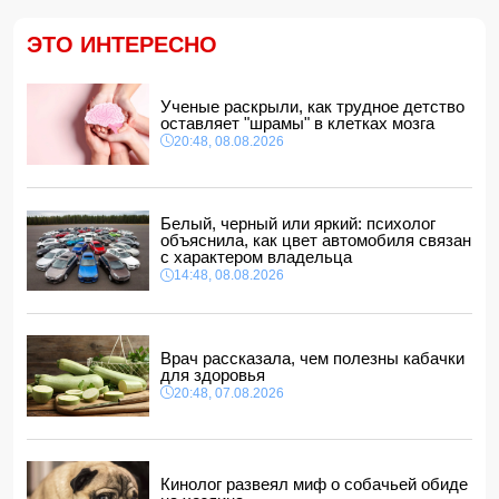
ФИФА выступила с заявлением на фоне скандальных
ЭТО ИНТЕРЕСНО
обвинений в адрес Инфантино
14:10, 08.08.2026
ВС РФ взяли под контроль Ивановку в Харьковской
Ученые раскрыли, как трудное детство
области
оставляет "шрамы" в клетках мозга
14:04, 08.08.2026
20:48, 08.08.2026
Прогноз погоды в Азербайджане на 9 августа
14:00, 08.08.2026
Никол Пашинян позвонил Ильхаму Алиеву
Белый, черный или яркий: психолог
12:48, 08.08.2026
объяснила, как цвет автомобиля связан
с характером владельца
СМИ: США ищут на Кубе фигуру для повторения
14:48, 08.08.2026
"венесуэльского сценария"
12:40, 08.08.2026
Врач рассказала, чем полезны кабачки
для здоровья
20:48, 07.08.2026
Кинолог развеял миф о собачьей обиде