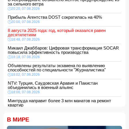
за сильного ветра
20:20, 07.08.2026
Прибыль Агентства DOST сократилась на 40%
20:00, 07.08.2026
8 августа 2025 года: год, который оказался равен
десятилетиям
18:48, 07.08.2026
Микаил Джаббаров: Цифровая трансформация SOCAR
повысила эффективность производства
18:18, 07.08.2026
Объявлены результаты экзамена по выявлению
способностей по специальности "Журналистика"
18:02, 07.08.2026
NTV: Турция, Саудовская Аравия и Пакистан
объединились в военный альянс
18:00, 07.08.2026
Минтруда направит более 3 млн манатов на ремонт
квартир
16:48, 07.08.2026
Сформирована структура Совета по медиа и вещанию
В МИРЕ
16:28, 07.08.2026