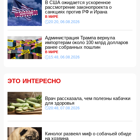
ЕС ввел новые санкции против России
В США ожидается ускоренное
14:34, 07.08.2026
рассмотрение законопроекта о
санкциях против РФ и Ирана
Ужасающие подробности убийства мужа и жены в
В МИРЕ
Тертерском районе
20:20, 06.08.2026
14:28, 07.08.2026
На Самира Шарифова возложены новые полномочия
Администрация Трампа вернула
14:14, 07.08.2026
импортерам около 100 млрд долларов
ранее собранных пошлин
Сына Абеля Магеррамова отозвали от должности посла
В МИРЕ
15:48, 06.08.2026
14:10, 07.08.2026
Моуринью в шоке после отказа Родри от перехода в
"Реал"
14:04, 07.08.2026
ЭТО ИНТЕРЕСНО
Ильхам Алиев подписал распоряжения в связи с двумя
дипломатами
14:00, 07.08.2026
Врач рассказала, чем полезны кабачки
для здоровья
Прогноз погоды в Азербайджане на 8 августа
20:48, 07.08.2026
12:48, 07.08.2026
В Азербайджане ищут сотрудников с зарплатой до 10
000 манатов
12:40, 07.08.2026
Кинолог развеял миф о собачьей обиде
на хозяина