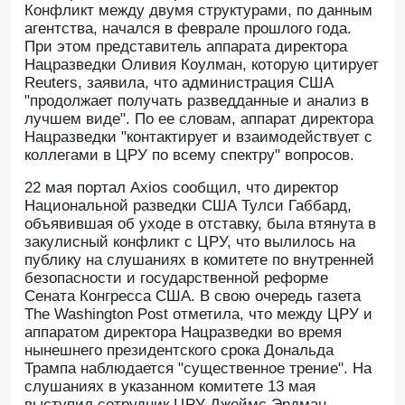
Конфликт между двумя структурами, по данным
агентства, начался в феврале прошлого года.
При этом представитель аппарата директора
Нацразведки Оливия Коулман, которую цитирует
Reuters, заявила, что администрация США
"продолжает получать разведданные и анализ в
лучшем виде". По ее словам, аппарат директора
Нацразведки "контактирует и взаимодействует с
коллегами в ЦРУ по всему спектру" вопросов.
22 мая портал Axios сообщил, что директор
Национальной разведки США Тулси Габбард,
объявившая об уходе в отставку, была втянута в
закулисный конфликт с ЦРУ, что вылилось на
публику на слушаниях в комитете по внутренней
безопасности и государственной реформе
Сената Конгресса США. В свою очередь газета
The Washington Post отметила, что между ЦРУ и
аппаратом директора Нацразведки во время
нынешнего президентского срока Дональда
Трампа наблюдается "существенное трение". На
слушаниях в указанном комитете 13 мая
выступил сотрудник ЦРУ Джеймс Эрдман,