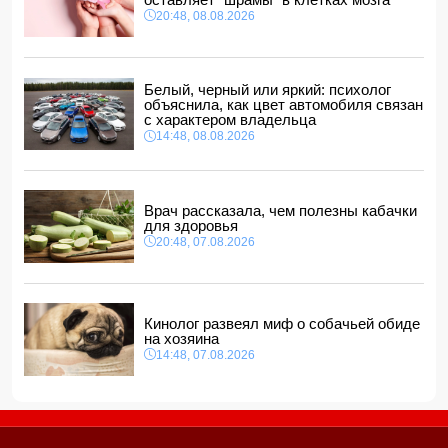
ЧМ-2026
20:48, 08.08.2026
20:28, 08.08.2026
В Баку обнаружено и изъято около 30 кг наркотиков
20:20, 08.08.2026
Белый, черный или яркий: психолог
Магдалена Гроно: Лидеры Азербайджана и Армении
объяснила, как цвет автомобиля связан
открыли путь к прочному и необратимому миру
с характером владельца
20:00, 08.08.2026
14:48, 08.08.2026
Пашинян и Трамп обсудили текущее состояние
реализации проекта TRIPP
18:48, 08.08.2026
Врач рассказала, чем полезны кабачки
для здоровья
20:48, 07.08.2026
Кинолог развеял миф о собачьей обиде
на хозяина
14:48, 07.08.2026