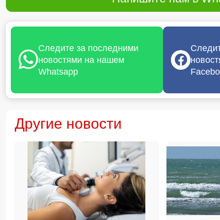
Следите за последними
Следит
новостями на нашем
новост
Whatsapp
Facebo
Другие новости