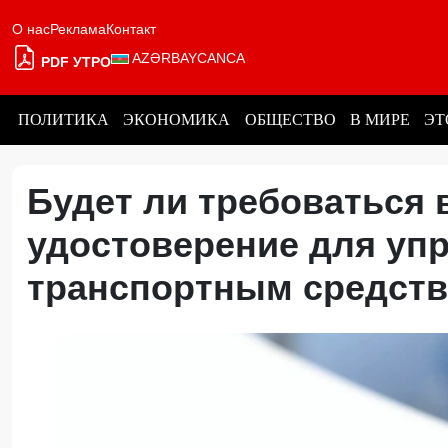
О нас
Реклама
Контакт
AZƏRBAYCANCA
PDF УТРО
ПОЛИТИКА
ЭКОНОМИКА
ОБЩЕСТВО
В МИРЕ
ЭТ
Будет ли требоваться 
удостоверение для уп
транспортным средс