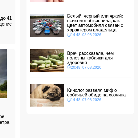
ФИФА выступила с заявлением на фоне
скандальных обвинений в адрес Инфантино
14:10, 08.08.2026
Белый, черный или яркий:
до 41
ВС РФ взяли под контроль Ивановку в
психолог объяснила, как
дение
Харьковской области
цвет автомобиля связан с
характером владельца
14:04, 08.08.2026
14:48, 08.08.2026
Прогноз погоды в Азербайджане на 9 августа
14:00, 08.08.2026
Врач рассказала, чем
полезны кабачки для
Никол Пашинян позвонил Ильхаму Алиеву
здоровья
12:48, 08.08.2026
20:48, 07.08.2026
СМИ: США ищут на Кубе фигуру для
повторения "венесуэльского сценария"
12:40, 08.08.2026
Кинолог развеял миф о
собачьей обиде на хозяина
14:48, 07.08.2026
ое
ветра