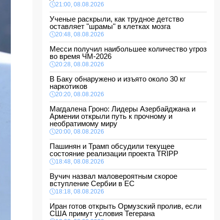
21:00, 08.08.2026
Ученые раскрыли, как трудное детство
оставляет "шрамы" в клетках мозга
20:48, 08.08.2026
Месси получил наибольшее количество угроз
во время ЧМ-2026
20:28, 08.08.2026
В Баку обнаружено и изъято около 30 кг
наркотиков
20:20, 08.08.2026
Магдалена Гроно: Лидеры Азербайджана и
Армении открыли путь к прочному и
необратимому миру
20:00, 08.08.2026
Пашинян и Трамп обсудили текущее
состояние реализации проекта TRIPP
18:48, 08.08.2026
Вучич назвал маловероятным скорое
вступление Сербии в ЕС
18:18, 08.08.2026
Иран готов открыть Ормузский пролив, если
США примут условия Тегерана