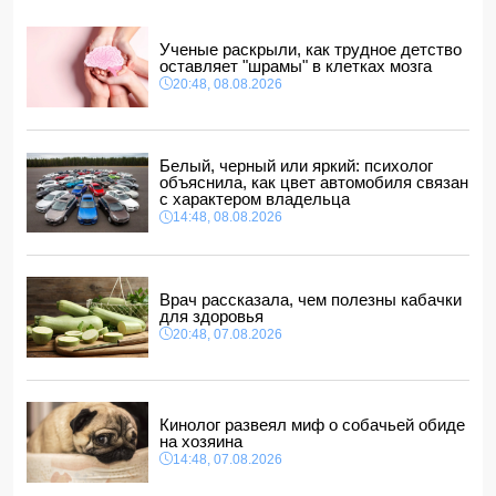
14:10, 08.08.2026
ВС РФ взяли под контроль Ивановку в Харьковской
Ученые раскрыли, как трудное детство
области
оставляет "шрамы" в клетках мозга
14:04, 08.08.2026
20:48, 08.08.2026
Прогноз погоды в Азербайджане на 9 августа
14:00, 08.08.2026
Никол Пашинян позвонил Ильхаму Алиеву
Белый, черный или яркий: психолог
12:48, 08.08.2026
объяснила, как цвет автомобиля связан
с характером владельца
СМИ: США ищут на Кубе фигуру для повторения
14:48, 08.08.2026
"венесуэльского сценария"
12:40, 08.08.2026
Врач рассказала, чем полезны кабачки
для здоровья
20:48, 07.08.2026
Кинолог развеял миф о собачьей обиде
на хозяина
14:48, 07.08.2026