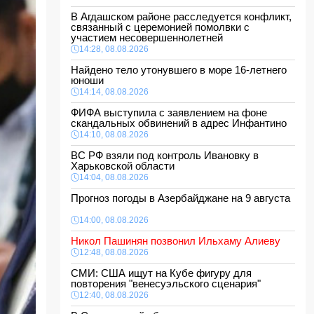
В Агдашском районе расследуется конфликт,
связанный с церемонией помолвки с
участием несовершеннолетней
14:28, 08.08.2026
Найдено тело утонувшего в море 16-летнего
юноши
14:14, 08.08.2026
ФИФА выступила с заявлением на фоне
скандальных обвинений в адрес Инфантино
14:10, 08.08.2026
ВС РФ взяли под контроль Ивановку в
Харьковской области
14:04, 08.08.2026
Прогноз погоды в Азербайджане на 9 августа
14:00, 08.08.2026
Никол Пашинян позвонил Ильхаму Алиеву
12:48, 08.08.2026
СМИ: США ищут на Кубе фигуру для
повторения "венесуэльского сценария"
12:40, 08.08.2026