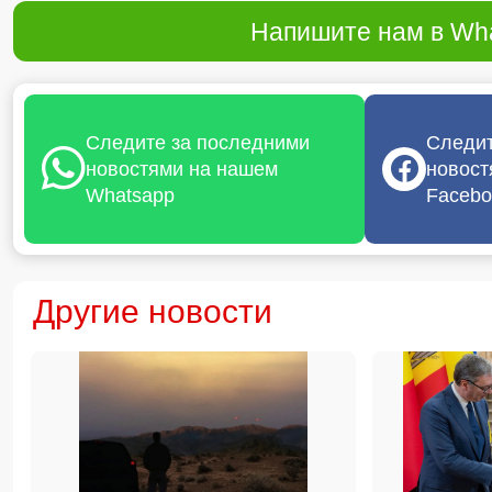
Напишите нам в Wha
Следите за последними
Следит
новостями на нашем
новост
Whatsapp
Facebo
Другие новости