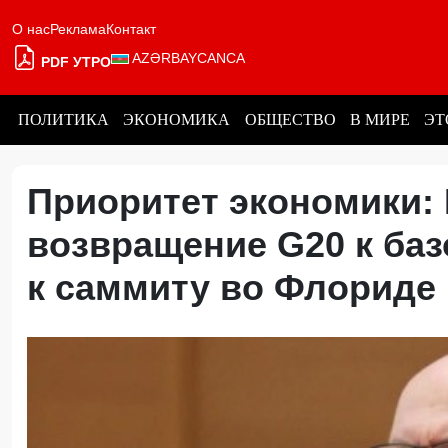
О нас
Реклама
Контакт
AZƏRBAYCANCA
PDF УТРО
ПОЛИТИКА
ЭКОНОМИКА
ОБЩЕСТВО
В МИРЕ
ЭТ
Приоритет экономики:
возвращение G20 к баз
к саммиту во Флорид