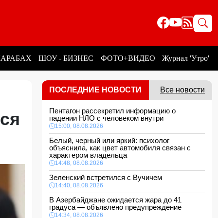
КАРАБАХ
ШОУ - БИЗНЕС
ФОТО+ВИДЕО
Журнал 'Утро'
ПОСЛЕДНИЕ НОВОСТИ
Все новости
Пентагон рассекретил информацию о
тся
падении НЛО с человеком внутри
15:00, 08.08.2026
Белый, черный или яркий: психолог
объяснила, как цвет автомобиля связан с
характером владельца
14:48, 08.08.2026
Зеленский встретился с Вучичем
14:40, 08.08.2026
В Азербайджане ожидается жара до 41
градуса — объявлено предупреждение
14:34, 08.08.2026