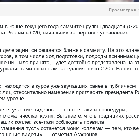
Просмотров :
м в конце текущего года саммите Группы двадцати (G20
па России в G20, начальник экспертного управления
й делегации, он решается ближе к саммиту. На это влия
оров, в том числе ход подготовки, подходы принимающ
ие ни было принято, будет достойно представлена на э
журналистами по итогам заседания шерп G20 в Вашингт
о, находится в курсе уже звучавших ранее в публичном
 лиц относительно намерения пригласить президента Р
ем уровне.
аете, участие лидеров — это все-таки и процедуры,
ипломатическая кухня. Вы знаете, что в традициях росс
наших коллег, все-таки соблюдать правила
глашения пусть останется моим коллегам — тем, кто ве
иглашение видели», — отметил Агафонов.