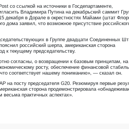
Post со ссылкой на источники в Госдепартаменте,
игласить Владимира Путина на декабрьский саммит Гр
15 декабря в Дорале в окрестностях Майами (штат Флор
го дома заявил, что возможное присутствие российског
дседательствующих в Группе двадцати Соединенных Шт
 пояснил российский шерпа, американская сторона
д к текущему председательству.
ютно согласны, о возвращении к базовым принципам, на
экономическому росту, обеспечение финансовой стабил
 что соответствует нашему пониманию», — сказал он.
АР на посту председателя G20. Резюмируя первые резу
американская сторона продемонстрировала «обнадежив
м весьма практичных аспектах».