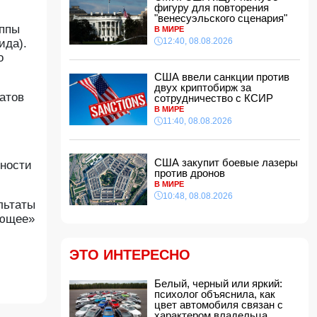
фигуру для повторения
11:32, 08.08.2026
"венесуэльского сценария"
уппы
В ФИФА прокомментировали обвинения
В МИРЕ
Инфантино в спонсировании любовницы
12:40, 08.08.2026
ида).
11:30, 08.08.2026
о
СМИ: Пентагон закупит лазерные
США ввели санкции против
противодроновые установки на 400 млн
двух криптобирж за
долларов
атов
сотрудничество с КСИР
11:28, 08.08.2026
В МИРЕ
11:40, 08.08.2026
Миру грозит дефицит важнейшего продукта
11:24, 08.08.2026
Анна Седокова отреагировала на статус
США закупит боевые лазеры
ьности
"черной вдовы"
против дронов
11:22, 08.08.2026
В МИРЕ
10:48, 08.08.2026
Президент Пакистана принял посла
льтаты
Азербайджана
ающее»
11:20, 08.08.2026
На Аляске произошло сильное
ЭТО ИНТЕРЕСНО
землетрясение
11:16, 08.08.2026
Белый, черный или яркий:
Премьер-министр Армении: В ближайшее
психолог объяснила, как
время мы приступим к практической
цвет автомобиля связан с
реализации проекта TRIPP
характером владельца