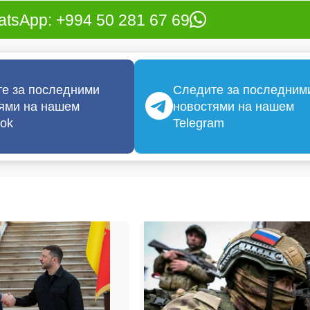
tsApp: +994 50 281 67 69
е за последними
Следите за последним
ями на нашем
новостями на нашем
ok
Telegram