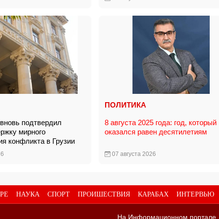
ПОЛИТИКА
вновь подтвердил
8 августа 2025 года: год, который
ржку мирного
оказался равен десятилетиям
ия конфликта в Грузии
26
07 августа 2026
РЕ
НАУКА
СПОРТ
ПРОИШЕСТВИЯ
КАРАБАХ
ИНТЕРВЬЮ
На Информационном портале