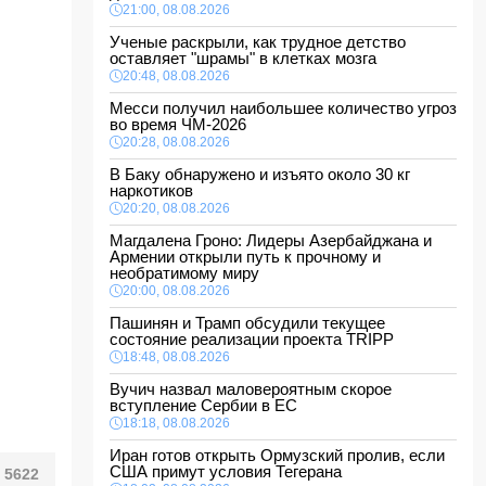
21:00, 08.08.2026
Ученые раскрыли, как трудное детство
оставляет "шрамы" в клетках мозга
20:48, 08.08.2026
Месси получил наибольшее количество угроз
во время ЧМ-2026
20:28, 08.08.2026
В Баку обнаружено и изъято около 30 кг
наркотиков
20:20, 08.08.2026
Магдалена Гроно: Лидеры Азербайджана и
Армении открыли путь к прочному и
необратимому миру
20:00, 08.08.2026
Пашинян и Трамп обсудили текущее
состояние реализации проекта TRIPP
18:48, 08.08.2026
Вучич назвал маловероятным скорое
вступление Сербии в ЕС
18:18, 08.08.2026
Иран готов открыть Ормузский пролив, если
США примут условия Тегерана
5622