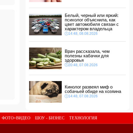
ФИФА выступила с заявлением на фоне
скандальных обвинений в адрес Инфантино
14:10, 08.08.2026
Белый, черный или яркий:
ВС РФ взяли под контроль Ивановку в
психолог объяснила, как
Харьковской области
цвет автомобиля связан с
характером владельца
14:04, 08.08.2026
14:48, 08.08.2026
Прогноз погоды в Азербайджане на 9 августа
14:00, 08.08.2026
Врач рассказала, чем
полезны кабачки для
Никол Пашинян позвонил Ильхаму Алиеву
здоровья
12:48, 08.08.2026
20:48, 07.08.2026
СМИ: США ищут на Кубе фигуру для
повторения "венесуэльского сценария"
12:40, 08.08.2026
Кинолог развеял миф о
собачьей обиде на хозяина
14:48, 07.08.2026
ФОТО+ВИДЕО
ШОУ - БИЗНЕС
ТЕХНОЛОГИЯ