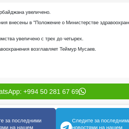
рбайджана увеличено.
ения внесены в "Положение о Министерстве здравоохран
мства увеличено с трех до четырех.
авоохранения возглавляет Теймур Мусаев.
tsApp: +994 50 281 67 69
е за последними
Следите за последним
ями на нашем
новостями на нашем