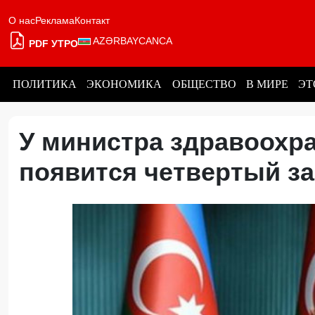
О нас
Реклама
Контакт
AZƏRBAYCANCA
PDF УТРО
ПОЛИТИКА
ЭКОНОМИКА
ОБЩЕСТВО
В МИРЕ
ЭТ
У министра здравоохр
появится четвертый з