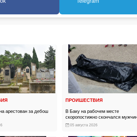
ok
Telegram
ВИЯ
ПРОИШЕСТВИЯ
на арестован за дебош
В Баку на рабочем месте
е
скоропостижно скончался мужч
26
05 августа 2026