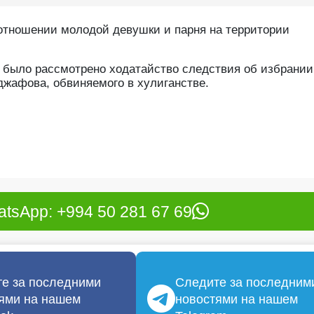
отношении молодой девушки и парня на территории
е было рассмотрено ходатайство следствия об избрани
жафова, обвиняемого в хулиганстве.
tsApp: +994 50 281 67 69
е за последними
Следите за последним
ями на нашем
новостями на нашем