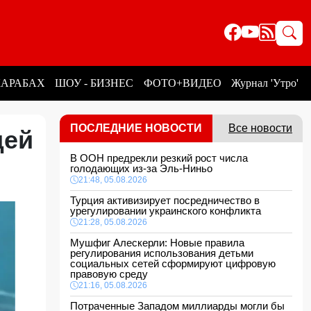
КАРАБАХ
ШОУ - БИЗНЕС
ФОТО+ВИДЕО
Журнал 'Утро'
ПОСЛЕДНИЕ НОВОСТИ
Все новости
дей
В ООН предрекли резкий рост числа
голодающих из-за Эль-Ниньо
21:48, 05.08.2026
Турция активизирует посредничество в
урегулировании украинского конфликта
21:28, 05.08.2026
Мушфиг Алескерли: Новые правила
регулирования использования детьми
социальных сетей сформируют цифровую
правовую среду
21:16, 05.08.2026
Потраченные Западом миллиарды могли бы