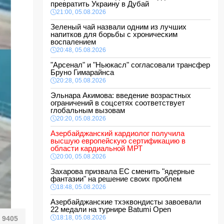
превратить Украину в Дубай
21:00, 05.08.2026
Зеленый чай назвали одним из лучших
напитков для борьбы с хроническим
воспалением
20:48, 05.08.2026
"Арсенал" и "Ньюкасл" согласовали трансфер
Бруно Гимарайнса
20:28, 05.08.2026
Эльнара Акимова: введение возрастных
ограничений в соцсетях соответствует
глобальным вызовам
20:20, 05.08.2026
Азербайджанский кардиолог получила
высшую европейскую сертификацию в
области кардиальной МРТ
20:00, 05.08.2026
Захарова призвала ЕС сменить "ядерные
фантазии" на решение своих проблем
18:48, 05.08.2026
Азербайджанские тхэквондисты завоевали
22 медали на турнире Batumi Open
18:18, 05.08.2026
9405