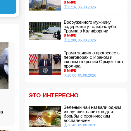
В МИРЕ
15:48, 05.08.2026
11:16, 05.08.2026
УЕФА ввел новые правила по желтым
карточкам в еврокубках
15:28, 05.08.2026
Вооруженного мужчину
задержали у гольф-клуба
ВС РФ взяли под контроль два населенных
Трампа в Калифорнии
пункта
В МИРЕ
15:08, 05.08.2026
11:00, 05.08.2026
Тахир Будагов посетил Азербайджанское
общество Красного Полумесяца
Трамп заявил о прогрессе в
15:00, 05.08.2026
переговорах с Ираном и
скором открытии Ормузского
Ученые предложили амбициозный план по
пролива
спасению Земли после гибели Солнца
В МИРЕ
14:48, 05.08.2026
10:00, 05.08.2026
МИД России обвинил Киев в попытках
усилить эскалацию конфликта
14:40, 05.08.2026
ЭТО ИНТЕРЕСНО
В Индии более 10 человек погибли из-за
ударов молний
Зеленый чай назвали одним
14:34, 05.08.2026
из лучших напитков для
ина
борьбы с хроническим
Судья Верховного суда Азербайджана
воспалением
вышел на пенсию
20:48, 05.08.2026
14:28, 05.08.2026