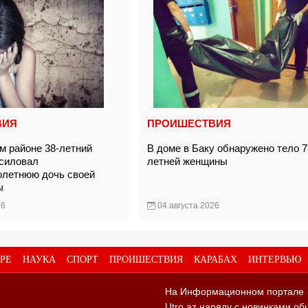
ВИЯ
ПРОИШЕСТВИЯ
м районе 38-летний
В доме в Баку обнаружено тело 7
силовал
летней женщины
олетнюю дочь своей
цы
26
04 августа 2026
РЕ
НАУКА
СПОРТ
ПРОИШЕСТВИЯ
КАРАБАХ
ИНТЕРВЬЮ
На Информационном портале
Utro.az наряду с новинками об