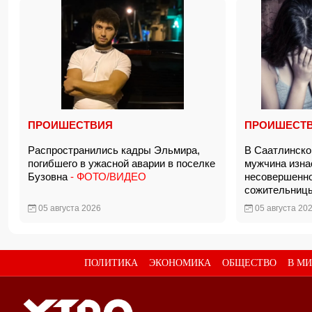
ПРОИШЕСТВИЯ
ПРОИШЕСТ
Распространились кадры Эльмира,
В Саатлинско
погибшего в ужасной аварии в поселке
мужчина изна
Бузовна
- ФОТО/ВИДЕО
несовершенн
сожительни
05 августа 2026
05 августа 20
ПОЛИТИКА
ЭКОНОМИКА
ОБЩЕСТВО
В МИ