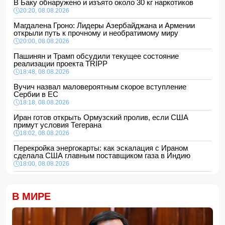
В Баку обнаружено и изъято около 30 кг наркотиков
20:20, 08.08.2026
Магдалена Гроно: Лидеры Азербайджана и Армении
открыли путь к прочному и необратимому миру
20:00, 08.08.2026
Пашинян и Трамп обсудили текущее состояние
реализации проекта TRIPP
18:48, 08.08.2026
Вучич назвал маловероятным скорое вступление
Сербии в ЕС
18:18, 08.08.2026
Иран готов открыть Ормузский пролив, если США
примут условия Тегерана
18:02, 08.08.2026
Перекройка энергокарты: как эскалация с Ираном
сделала США главным поставщиком газа в Индию
18:00, 08.08.2026
Сенат утвердил Тодда Бланша на пост генпрокурора
США
В МИРЕ
16:48, 08.08.2026
Турция ограничивает проход коммерческих судов в
Черное море