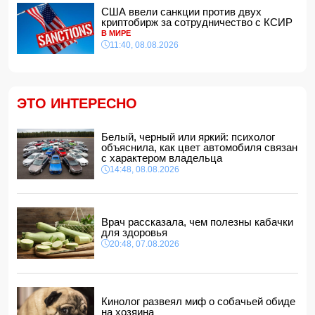
11:40, 08.08.2026
США ввели санкции против двух
криптобирж за сотрудничество с КСИР
Фон дер Ляйен захотела пресечь доходы России «со
В МИРЕ
всех сторон»
11:40, 08.08.2026
11:34, 08.08.2026
Дочь Успенской решила взять фамилию матери
11:32, 08.08.2026
ЭТО ИНТЕРЕСНО
В ФИФА прокомментировали обвинения Инфантино в
спонсировании любовницы
11:30, 08.08.2026
Белый, черный или яркий: психолог
объяснила, как цвет автомобиля связан
СМИ: Пентагон закупит лазерные противодроновые
с характером владельца
установки на 400 млн долларов
14:48, 08.08.2026
11:28, 08.08.2026
Миру грозит дефицит важнейшего продукта
11:24, 08.08.2026
Врач рассказала, чем полезны кабачки
Анна Седокова отреагировала на статус "черной вдовы"
для здоровья
20:48, 07.08.2026
11:22, 08.08.2026
Кинолог развеял миф о собачьей обиде
на хозяина