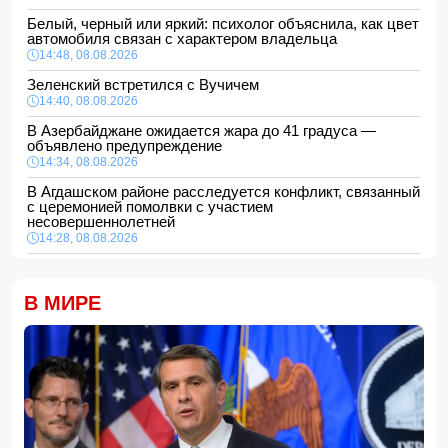
Белый, черный или яркий: психолог объяснила, как цвет
автомобиля связан с характером владельца
14:48, 08.08.2026
Зеленский встретился с Вучичем
14:40, 08.08.2026
В Азербайджане ожидается жара до 41 градуса —
объявлено предупреждение
14:34, 08.08.2026
В Агдашском районе расследуется конфликт, связанный
с церемонией помолвки с участием
несовершеннолетней
14:28, 08.08.2026
Найдено тело утонувшего в море 16-летнего юноши
14:14, 08.08.2026
В МИРЕ
ФИФА выступила с заявлением на фоне скандальных
обвинений в адрес Инфантино
14:10, 08.08.2026
ВС РФ взяли под контроль Ивановку в Харьковской
области
14:04, 08.08.2026
Прогноз погоды в Азербайджане на 9 августа