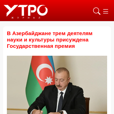
В Азербайджане трем деятелям
науки и культуры присуждена
Государственная премия