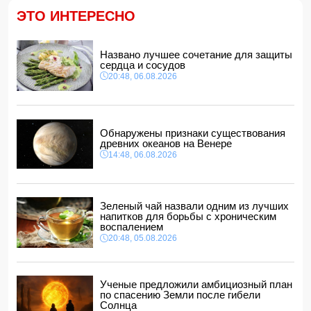
14:14, 06.08.2026
ЭТО ИНТЕРЕСНО
Ильхам Алиев наградил Бахтияра Асланбейли орденом
"Шохрат"
Названо лучшее сочетание для защиты
14:10, 06.08.2026
сердца и сосудов
Стали известны детали контракта Наримана Ахундзаде
20:48, 06.08.2026
с "Эрзурумспором"
14:04, 06.08.2026
Ильхам Алиев отозвал двух постоянных
представителей, одного назначил на новую должность
Обнаружены признаки существования
14:00, 06.08.2026
древних океанов на Венере
14:48, 06.08.2026
Прогноз погоды в Азербайджане на 7 августа
12:48, 06.08.2026
Глава МИД Украины выразил соболезнования в связи с
гибелью граждан Азербайджана в Азовском и Чёрном
Зеленый чай назвали одним из лучших
морях
напитков для борьбы с хроническим
12:40, 06.08.2026
воспалением
20:48, 05.08.2026
Ученые предложили амбициозный план
по спасению Земли после гибели
Солнца