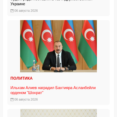
Украине
06 августа 2026
ПОЛИТИКА
Ильхам Алиев наградил Бахтияра Асланбейли
орденом "Шохрат"
06 августа 2026