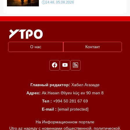
14:48, 05.08.2026
О нас
Контакт
Главный редактор:
Хабил Агазаде
Адрес:
Ak.Həsən Əliyev küç ev 90 mən 8
Тел :
+994 50 281 67 69
E-mail :
[email protected]
На Информационном портале
Utro.az наряду с новинками общественной, политической,