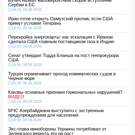
Вучич назвал маловероятным скорое вступление
Сербии в ЕС
18:18, 08.08.2026
Иран готов открыть Ормузский пролив, если США
примут условия Тегерана
18:02, 08.08.2026
Перекройка энергокарты: как эскалация с Ираном
сделала США главным поставщиком газа в Индию
18:00, 08.08.2026
Сенат утвердил Тодда Бланша на пост генпрокурора
США
16:48, 08.08.2026
Турция ограничивает проход коммерческих судов в
Черное море
16:28, 08.08.2026
Каковы основные признаки гормональных нарушений?
-
ВИДЕО
16:16, 08.08.2026
МЧС Азербайджана выступило с экстренным
предупреждением для населения
16:00, 08.08.2026
Экс-глава минобороны Украины потребовал от
Зеленского вернуть его на пост