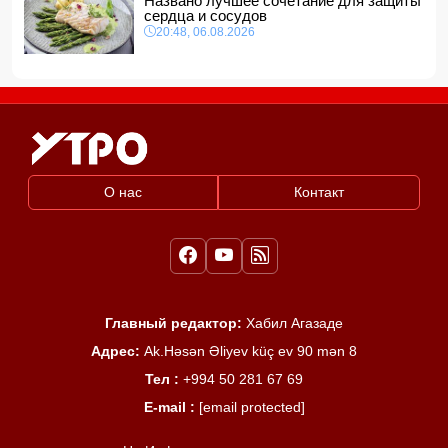
Названо лучшее сочетание для защиты
сердца и сосудов
20:48, 06.08.2026
О нас
Контакт
Главный редактор:
Хабил Агазаде
Адрес:
Ak.Həsən Əliyev küç ev 90 mən 8
Тел :
+994 50 281 67 69
E-mail :
[email protected]