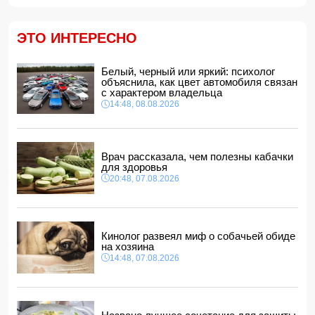
"Ливерпуль"
12:12, 08.08.2026
ЭТО ИНТЕРЕСНО
В мире зафиксирован рекордный рост цен на продукты
12:00, 08.08.2026
Белый, черный или яркий: психолог
В Гобустанском районе Hyundai врезался в фонарный
объяснила, как цвет автомобиля связан
столб: есть погибший
с характером владельца
11:48, 08.08.2026
14:48, 08.08.2026
США ввели санкции против двух криптобирж за
сотрудничество с КСИР
11:40, 08.08.2026
Врач рассказала, чем полезны кабачки
Фон дер Ляйен захотела пресечь доходы России «со
для здоровья
всех сторон»
20:48, 07.08.2026
11:34, 08.08.2026
Дочь Успенской решила взять фамилию матери
11:32, 08.08.2026
Кинолог развеял миф о собачьей обиде
на хозяина
14:48, 07.08.2026