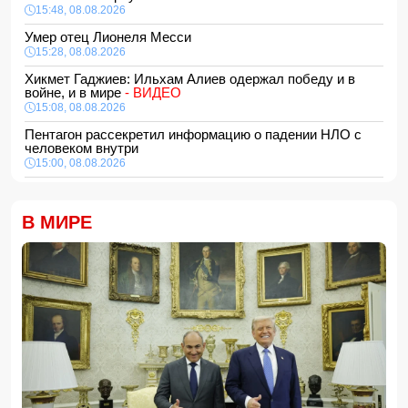
15:48, 08.08.2026
Умер отец Лионеля Месси
15:28, 08.08.2026
Хикмет Гаджиев: Ильхам Алиев одержал победу и в
войне, и в мире
- ВИДЕО
15:08, 08.08.2026
Пентагон рассекретил информацию о падении НЛО с
человеком внутри
15:00, 08.08.2026
Белый, черный или яркий: психолог объяснила, как цвет
автомобиля связан с характером владельца
В МИРЕ
14:48, 08.08.2026
Зеленский встретился с Вучичем
14:40, 08.08.2026
В Азербайджане ожидается жара до 41 градуса —
объявлено предупреждение
14:34, 08.08.2026
В Агдашском районе расследуется конфликт, связанный
с церемонией помолвки с участием
несовершеннолетней
14:28, 08.08.2026