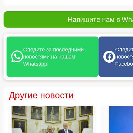
Напишите нам в Wha
Следите за последними
Следит
новостями на нашем
новост
Whatsapp
Facebo
Другие новости