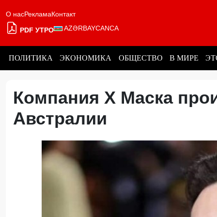
О нас
Реклама
Контакт
AZƏRBAYCANCA
PDF УТРО
ПОЛИТИКА
ЭКОНОМИКА
ОБЩЕСТВО
В МИРЕ
ЭТ
Компания X Маска про
Австралии