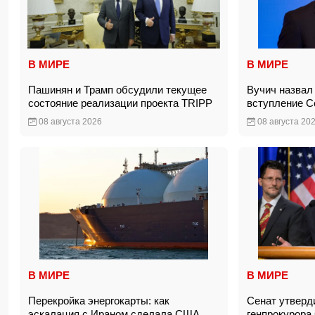
В МИРЕ
В МИРЕ
Пашинян и Трамп обсудили текущее
Вучич назвал
состояние реализации проекта TRIPP
вступление 
08 августа 2026
08 августа 20
В МИРЕ
В МИРЕ
Перекройка энергокарты: как
Сенат утверд
эскалация с Ираном сделала США
генпрокурор