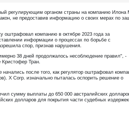
ный регулирующим органом страны на компанию Илона 
а закон, не предоставив информацию о своих мерах по за
fety оштрафовал компанию в октябре 2023 года за
оставлении информации о процессах по борьбе с
разрешила спор, признав нарушения.
римерно 38 дней продолжалось несоблюдение правил", -
е Кристофер Тран.
 начались после того, как регулятор оштрафовал комп
ов). X Corp. изначально пыталась оспорить решение о
ичил сумму выплаты до 650 000 австралийских долларо
йских долларов для покрытия части судебных издержек