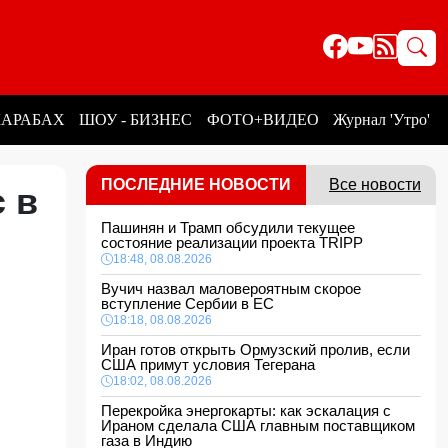
КАРАБАХ
ШОУ - БИЗНЕС
ФОТО+ВИДЕО
Журнал 'Утро'
ПОСЛЕДНИЕ НОВОСТИ
Все новости
 в
Пашинян и Трамп обсудили текущее
состояние реализации проекта TRIPP
18:48, 08.08.2026
Вучич назвал маловероятным скорое
вступление Сербии в ЕС
18:18, 08.08.2026
Иран готов открыть Ормузский пролив, если
США примут условия Тегерана
18:02, 08.08.2026
Перекройка энергокарты: как эскалация с
Ираном сделала США главным поставщиком
газа в Индию