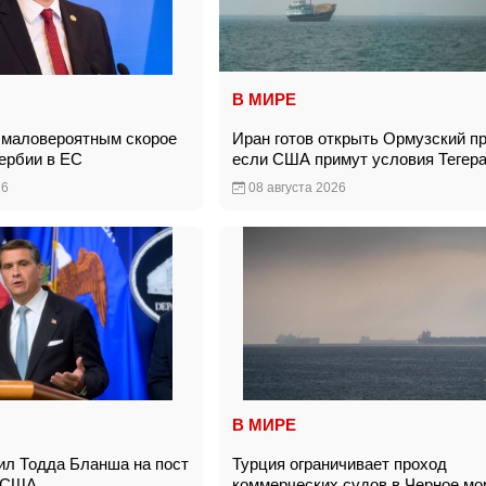
В МИРЕ
 маловероятным скорое
Иран готов открыть Ормузский п
Сербии в ЕС
если США примут условия Теге
26
08 августа 2026
В МИРЕ
ил Тодда Бланша на пост
Турция ограничивает проход
а США
коммерческих судов в Черное м