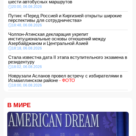
шести автобусных маршрутов
20:00, 06.08.2026
Путин: «Перед Россией и Киргизией открыты широкие
перспективы для сотрудничества»
18:48, 06.08.2026
Чолпон-Атинская декларация укрепит
институциональные основы отношений между
Азербайджаном и Центральной Азией
18:18, 06.08.2026
Стала известна дата II этапа вступительного экзамена в
резидентуру
18:02, 06.08.2026
Новрузали Асланов провел встречу с избирателями в
Исмаиллинском районе
- ФОТО
18:00, 06.08.2026
«Новые технологии формируют новые профессии на
рынке труда» — эксперт
В МИРЕ
16:48, 06.08.2026
Джейхун Байрамов и Андрей Сибига проводят встречу в
Киеве
16:28, 06.08.2026
Гави покрасил волосы в розовый цвет в честь победы
Испании на ЧМ-2026