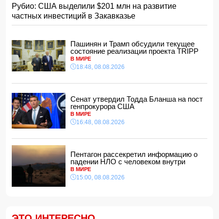
Рубио: США выделили $201 млн на развитие
Хикмет Гаджиев: Ильхам Алиев одержал победу и в
частных инвестиций в Закавказье
войне, и в мире
- ВИДЕО
15:08, 08.08.2026
Пентагон рассекретил информацию о падении НЛО с
Пашинян и Трамп обсудили текущее
человеком внутри
состояние реализации проекта TRIPP
15:00, 08.08.2026
В МИРЕ
18:48, 08.08.2026
Белый, черный или яркий: психолог объяснила, как цвет
автомобиля связан с характером владельца
14:48, 08.08.2026
Сенат утвердил Тодда Бланша на пост
Зеленский встретился с Вучичем
генпрокурора США
14:40, 08.08.2026
В МИРЕ
В Азербайджане ожидается жара до 41 градуса —
16:48, 08.08.2026
объявлено предупреждение
14:34, 08.08.2026
В Агдашском районе расследуется конфликт, связанный
Пентагон рассекретил информацию о
с церемонией помолвки с участием
падении НЛО с человеком внутри
несовершеннолетней
В МИРЕ
14:28, 08.08.2026
15:00, 08.08.2026
Найдено тело утонувшего в море 16-летнего юноши
14:14, 08.08.2026
ФИФА выступила с заявлением на фоне скандальных
ЭТО ИНТЕРЕСНО