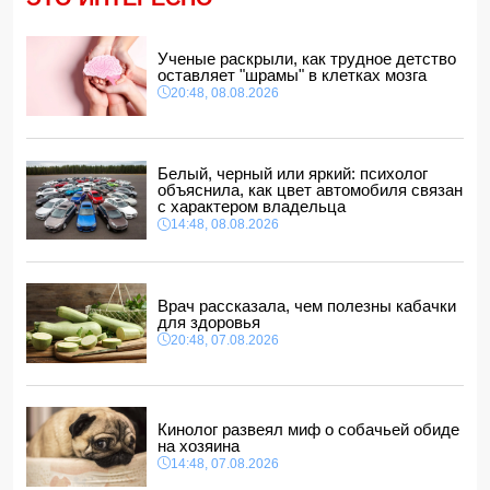
обвинений в адрес Инфантино
14:10, 08.08.2026
ВС РФ взяли под контроль Ивановку в Харьковской
Ученые раскрыли, как трудное детство
области
оставляет "шрамы" в клетках мозга
14:04, 08.08.2026
20:48, 08.08.2026
Прогноз погоды в Азербайджане на 9 августа
14:00, 08.08.2026
Никол Пашинян позвонил Ильхаму Алиеву
Белый, черный или яркий: психолог
12:48, 08.08.2026
объяснила, как цвет автомобиля связан
с характером владельца
СМИ: США ищут на Кубе фигуру для повторения
14:48, 08.08.2026
"венесуэльского сценария"
12:40, 08.08.2026
Врач рассказала, чем полезны кабачки
для здоровья
20:48, 07.08.2026
Кинолог развеял миф о собачьей обиде
на хозяина
14:48, 07.08.2026