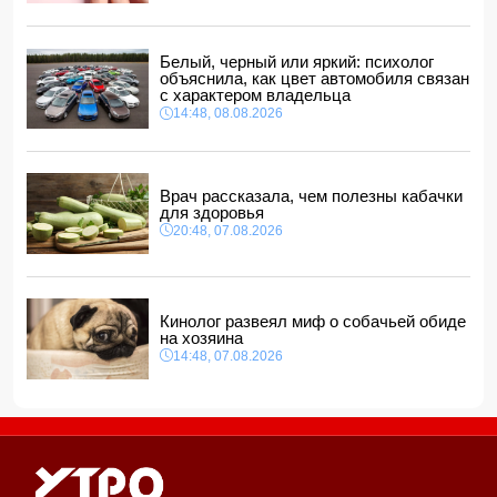
В Баку обнаружено и изъято около 30 кг наркотиков
20:20, 08.08.2026
Белый, черный или яркий: психолог
Магдалена Гроно: Лидеры Азербайджана и Армении
объяснила, как цвет автомобиля связан
открыли путь к прочному и необратимому миру
с характером владельца
20:00, 08.08.2026
14:48, 08.08.2026
Пашинян и Трамп обсудили текущее состояние
реализации проекта TRIPP
18:48, 08.08.2026
Врач рассказала, чем полезны кабачки
для здоровья
20:48, 07.08.2026
Кинолог развеял миф о собачьей обиде
на хозяина
14:48, 07.08.2026