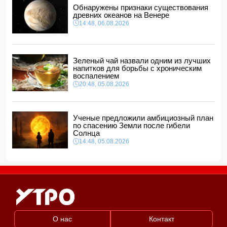
представителей, одного назначил на новую должность
Обнаружены признаки существования
14:00, 06.08.2026
древних океанов на Венере
14:48, 06.08.2026
Прогноз погоды в Азербайджане на 7 августа
12:48, 06.08.2026
Глава МИД Украины выразил соболезнования в связи с
гибелью граждан Азербайджана в Азовском и Чёрном
Зеленый чай назвали одним из лучших
морях
напитков для борьбы с хроническим
12:40, 06.08.2026
воспалением
20:48, 05.08.2026
Ученые предложили амбициозный план
по спасению Земли после гибели
Солнца
14:48, 05.08.2026
О нас
Контакт