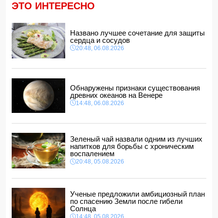
14:14, 06.08.2026
ЭТО ИНТЕРЕСНО
Ильхам Алиев наградил Бахтияра Асланбейли орденом
"Шохрат"
Названо лучшее сочетание для защиты
14:10, 06.08.2026
сердца и сосудов
Стали известны детали контракта Наримана Ахундзаде
20:48, 06.08.2026
с "Эрзурумспором"
14:04, 06.08.2026
Ильхам Алиев отозвал двух постоянных
представителей, одного назначил на новую должность
Обнаружены признаки существования
14:00, 06.08.2026
древних океанов на Венере
14:48, 06.08.2026
Прогноз погоды в Азербайджане на 7 августа
12:48, 06.08.2026
Глава МИД Украины выразил соболезнования в связи с
гибелью граждан Азербайджана в Азовском и Чёрном
Зеленый чай назвали одним из лучших
морях
напитков для борьбы с хроническим
12:40, 06.08.2026
воспалением
20:48, 05.08.2026
Ученые предложили амбициозный план
по спасению Земли после гибели
Солнца
14:48, 05.08.2026