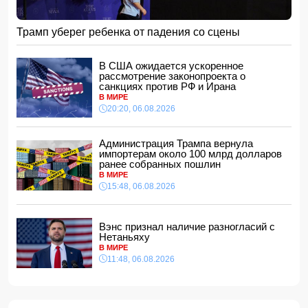
В Японии заявили о запуске КНДР баллистической
ракеты
15:28, 06.08.2026
Трамп уберег ребенка от падения со сцены
За месяц пограничники задержали 330 разыскиваемых
лиц
В США ожидается ускоренное
15:08, 06.08.2026
рассмотрение законопроекта о
санкциях против РФ и Ирана
Конфликт из-за бабушки: в Шамахинском районе пастух
В МИРЕ
избил жену
20:20, 06.08.2026
15:00, 06.08.2026
Обнаружены признаки существования древних океанов
на Венере
Администрация Трампа вернула
импортерам около 100 млрд долларов
14:48, 06.08.2026
ранее собранных пошлин
В Баку 40-летний мужчина погиб, упав с балкона
В МИРЕ
14:40, 06.08.2026
15:48, 06.08.2026
Джейхун Байрамов: В случае необходимости мы будем
рады поставлять газ и дружественной Украине
Вэнс признал наличие разногласий с
14:34, 06.08.2026
Нетаньяху
За семь месяцев гражданам возвращено более 191 млн
В МИРЕ
манатов
11:48, 06.08.2026
14:28, 06.08.2026
Конфискованную квартиру Салима Муслимова продали
с 50% скидкой