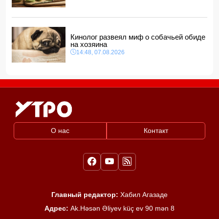
Кинолог развеял миф о собачьей обиде
на хозяина
14:48, 07.08.2026
О нас
Контакт
Главный редактор:
Хабил Агазаде
Адрес:
Ak.Həsən Əliyev küç ev 90 mən 8