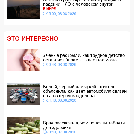
с церемонией помолвки с участием
падении НЛО с человеком внутри
несовершеннолетней
В МИРЕ
14:28, 08.08.2026
15:00, 08.08.2026
Найдено тело утонувшего в море 16-летнего юноши
14:14, 08.08.2026
ФИФА выступила с заявлением на фоне скандальных
ЭТО ИНТЕРЕСНО
обвинений в адрес Инфантино
14:10, 08.08.2026
ВС РФ взяли под контроль Ивановку в Харьковской
Ученые раскрыли, как трудное детство
области
оставляет "шрамы" в клетках мозга
14:04, 08.08.2026
20:48, 08.08.2026
Прогноз погоды в Азербайджане на 9 августа
14:00, 08.08.2026
Никол Пашинян позвонил Ильхаму Алиеву
Белый, черный или яркий: психолог
12:48, 08.08.2026
объяснила, как цвет автомобиля связан
с характером владельца
СМИ: США ищут на Кубе фигуру для повторения
14:48, 08.08.2026
"венесуэльского сценария"
12:40, 08.08.2026
Врач рассказала, чем полезны кабачки
для здоровья
20:48, 07.08.2026