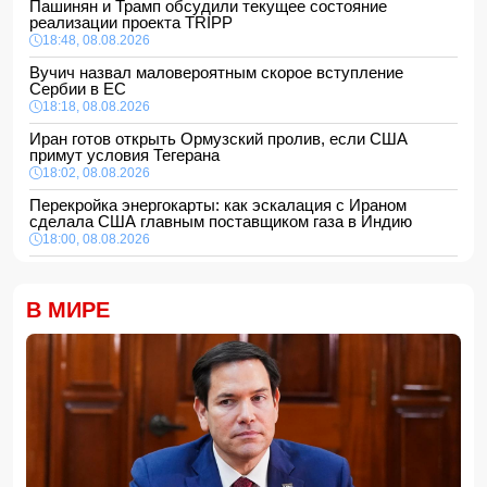
Пашинян и Трамп обсудили текущее состояние
реализации проекта TRIPP
18:48, 08.08.2026
Вучич назвал маловероятным скорое вступление
Сербии в ЕС
18:18, 08.08.2026
Иран готов открыть Ормузский пролив, если США
примут условия Тегерана
18:02, 08.08.2026
Перекройка энергокарты: как эскалация с Ираном
сделала США главным поставщиком газа в Индию
18:00, 08.08.2026
Сенат утвердил Тодда Бланша на пост генпрокурора
США
В МИРЕ
16:48, 08.08.2026
Турция ограничивает проход коммерческих судов в
Черное море
16:28, 08.08.2026
Каковы основные признаки гормональных нарушений?
-
ВИДЕО
16:16, 08.08.2026
МЧС Азербайджана выступило с экстренным
предупреждением для населения