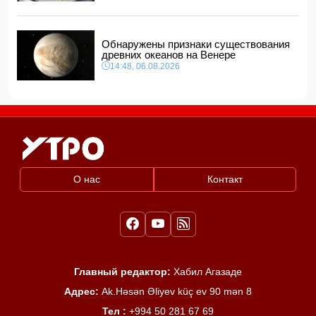
Обнаружены признаки существования
древних океанов на Венере
14:48, 06.08.2026
О нас
Контакт
Главный редактор:
Хабил Агазаде
Адрес:
Ak.Həsən Əliyev küç ev 90 mən 8
Тел :
+994 50 281 67 69