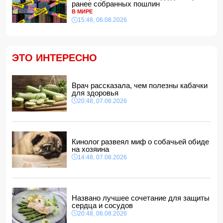
ранее собранных пошлин
Сына Абеля Магеррамова отозвали от должности посла
В МИРЕ
15:48, 06.08.2026
14:10, 07.08.2026
Моуринью в шоке после отказа Родри от перехода в
"Реал"
14:04, 07.08.2026
ЭТО ИНТЕРЕСНО
Ильхам Алиев подписал распоряжения в связи с двумя
дипломатами
14:00, 07.08.2026
Врач рассказала, чем полезны кабачки
для здоровья
Прогноз погоды в Азербайджане на 8 августа
20:48, 07.08.2026
12:48, 07.08.2026
В Азербайджане ищут сотрудников с зарплатой до 10
000 манатов
12:40, 07.08.2026
Кинолог развеял миф о собачьей обиде
на хозяина
14:48, 07.08.2026
Названо лучшее сочетание для защиты
сердца и сосудов
20:48, 06.08.2026