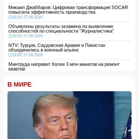
Микаил Джаббаров: Цифровая трансформация SOCAR
повысила эффективность производства
18:18, 07.08.2026
Объявлены результаты экзамена по выявлению
способностей по специальности "Журналистика"
18:02, 07.08.2026
NTV: Турция, Саудовская Аравия и Пакистан
объединились в военный альянс
18:00, 07.08.2026
Минтруда направит более 3 млн манатов на ремонт
квартир
16:48, 07.08.2026
Сформирована структура Совета по медиа и вещанию
В МИРЕ
16:28, 07.08.2026
Пожар в историческом здании в Баку потушен
16:16, 07.08.2026
В Испании ликвидировали перевозившую мигрантов
группировку
16:00, 07.08.2026
Сообщается об ухудшении состояния здоровья
Моджтабы Хаменеи