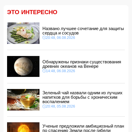
Ильхам Алиев наградил Бахтияра Асланбейли орденом
"Шохрат"
14:10, 06.08.2026
ЭТО ИНТЕРЕСНО
Стали известны детали контракта Наримана Ахундзаде
с "Эрзурумспором"
Названо лучшее сочетание для защиты
14:04, 06.08.2026
сердца и сосудов
Ильхам Алиев отозвал двух постоянных
20:48, 06.08.2026
представителей, одного назначил на новую должность
14:00, 06.08.2026
Прогноз погоды в Азербайджане на 7 августа
12:48, 06.08.2026
Обнаружены признаки существования
древних океанов на Венере
Глава МИД Украины выразил соболезнования в связи с
14:48, 06.08.2026
гибелью граждан Азербайджана в Азовском и Чёрном
морях
12:40, 06.08.2026
МЧС обратилось к гражданам, направляющимся на
Зеленый чай назвали одним из лучших
пляжи в ветреную погоду
напитков для борьбы с хроническим
12:34, 06.08.2026
воспалением
20:48, 05.08.2026
Ученые предложили амбициозный план
по спасению Земли после гибели