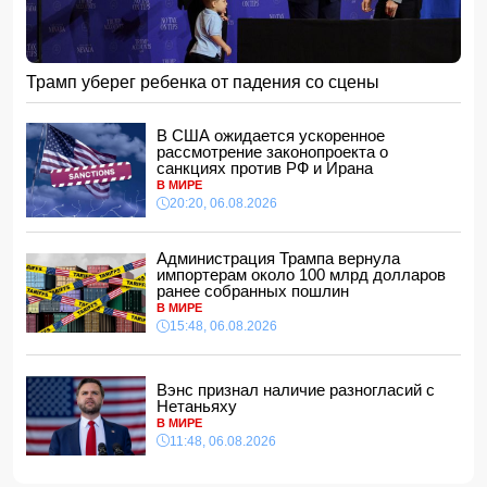
15:28, 06.08.2026
За месяц пограничники задержали 330 разыскиваемых
лиц
15:08, 06.08.2026
Трамп уберег ребенка от падения со сцены
Конфликт из-за бабушки: в Шамахинском районе пастух
избил жену
В США ожидается ускоренное
15:00, 06.08.2026
рассмотрение законопроекта о
санкциях против РФ и Ирана
Обнаружены признаки существования древних океанов
В МИРЕ
на Венере
20:20, 06.08.2026
14:48, 06.08.2026
В Баку 40-летний мужчина погиб, упав с балкона
Администрация Трампа вернула
14:40, 06.08.2026
импортерам около 100 млрд долларов
Джейхун Байрамов: В случае необходимости мы будем
ранее собранных пошлин
рады поставлять газ и дружественной Украине
В МИРЕ
14:34, 06.08.2026
15:48, 06.08.2026
За семь месяцев гражданам возвращено более 191 млн
манатов
Вэнс признал наличие разногласий с
14:28, 06.08.2026
Нетаньяху
Конфискованную квартиру Салима Муслимова продали
В МИРЕ
с 50% скидкой
11:48, 06.08.2026
14:14, 06.08.2026