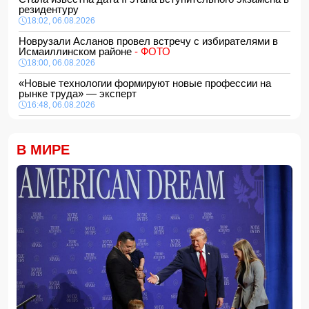
резидентуру
18:02, 06.08.2026
Новрузали Асланов провел встречу с избирателями в
Исмаиллинском районе
- ФОТО
18:00, 06.08.2026
«Новые технологии формируют новые профессии на
рынке труда» — эксперт
16:48, 06.08.2026
Джейхун Байрамов и Андрей Сибига проводят встречу в
Киеве
В МИРЕ
16:28, 06.08.2026
Гави покрасил волосы в розовый цвет в честь победы
Испании на ЧМ-2026
16:16, 06.08.2026
США сняли санкции с авиакомпании, обвинявшейся в
перевозке оружия для КСИР
16:00, 06.08.2026
Администрация Трампа вернула импортерам около 100
млрд долларов ранее собранных пошлин
15:48, 06.08.2026
В Японии заявили о запуске КНДР баллистической
ракеты