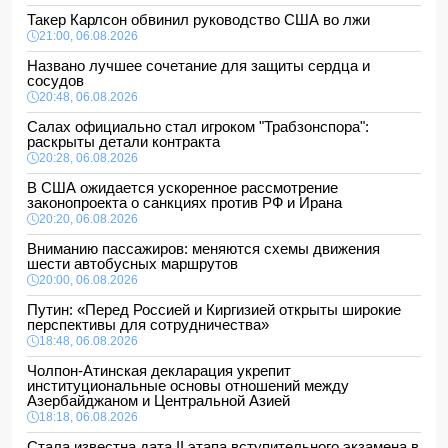
Такер Карлсон обвинил руководство США во лжи
21:00, 06.08.2026
Названо лучшее сочетание для защиты сердца и
сосудов
20:48, 06.08.2026
Салах официально стал игроком "Трабзонспора":
раскрыты детали контракта
20:28, 06.08.2026
В США ожидается ускоренное рассмотрение
законопроекта о санкциях против РФ и Ирана
20:20, 06.08.2026
Вниманию пассажиров: меняются схемы движения
шести автобусных маршрутов
20:00, 06.08.2026
Путин: «Перед Россией и Киргизией открыты широкие
перспективы для сотрудничества»
18:48, 06.08.2026
Чолпон-Атинская декларация укрепит
институциональные основы отношений между
Азербайджаном и Центральной Азией
18:18, 06.08.2026
Стала известна дата II этапа вступительного экзамена в