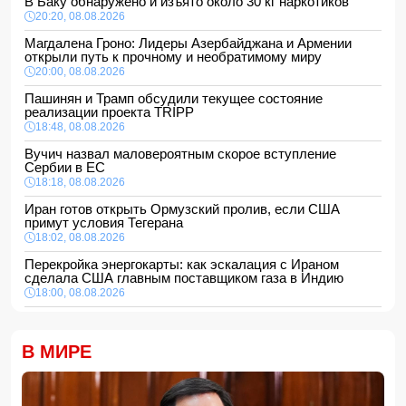
В Баку обнаружено и изъято около 30 кг наркотиков
20:20, 08.08.2026
Магдалена Гроно: Лидеры Азербайджана и Армении
открыли путь к прочному и необратимому миру
20:00, 08.08.2026
Пашинян и Трамп обсудили текущее состояние
реализации проекта TRIPP
18:48, 08.08.2026
Вучич назвал маловероятным скорое вступление
Сербии в ЕС
18:18, 08.08.2026
Иран готов открыть Ормузский пролив, если США
примут условия Тегерана
18:02, 08.08.2026
Перекройка энергокарты: как эскалация с Ираном
сделала США главным поставщиком газа в Индию
18:00, 08.08.2026
Сенат утвердил Тодда Бланша на пост генпрокурора
США
В МИРЕ
16:48, 08.08.2026
Турция ограничивает проход коммерческих судов в
Черное море
16:28, 08.08.2026