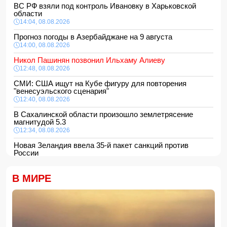
ВС РФ взяли под контроль Ивановку в Харьковской
области
14:04, 08.08.2026
Прогноз погоды в Азербайджане на 9 августа
14:00, 08.08.2026
Никол Пашинян позвонил Ильхаму Алиеву
12:48, 08.08.2026
СМИ: США ищут на Кубе фигуру для повторения
"венесуэльского сценария"
12:40, 08.08.2026
В Сахалинской области произошло землетрясение
магнитудой 5.3
12:34, 08.08.2026
Новая Зеландия ввела 35-й пакет санкций против
России
12:28, 08.08.2026
Защитник "Барселоны" Рональд Араухо переходит в
В МИРЕ
"Ливерпуль"
12:12, 08.08.2026
В мире зафиксирован рекордный рост цен на продукты
12:00, 08.08.2026