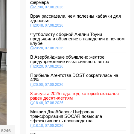
фермера
21:00, 07.08.2026
Врач рассказала, чем полезны кабачки для
здоровья
20:48, 07.08.2026
Футболисту сборной Англии Тоуни
предъявили обвинение в нападении в ночном
клубе
20:28, 07.08.2026
В Азербайджане объявлено желтое
предупреждение из-за сильного ветра
20:20, 07.08.2026
Прибыль Агентства DOST сократилась на
40%
20:00, 07.08.2026
8 августа 2025 года: год, который оказался
равен десятилетиям
18:48, 07.08.2026
Микаил Джаббаров: Цифровая
трансформация SOCAR повысила
эффективность производства
18:18, 07.08.2026
5246