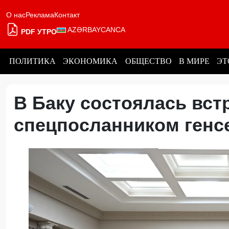
О нас
Реклама
Контакт
AZƏRBAYCANCA
PDF УТРО
ПОЛИТИКА
ЭКОНОМИКА
ОБЩЕСТВО
В МИРЕ
ЭТ
В Баку состоялась вст
спецпосланником ген