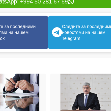
tsApp: +994 50 281 67 69
е за последними
Следите за последним
ями на нашем
новостями на нашем
ok
Telegram