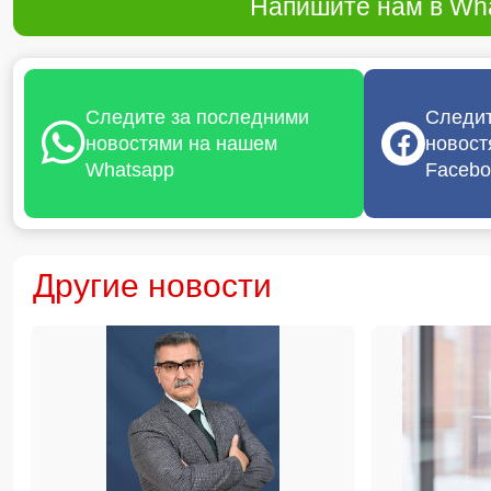
Напишите нам в Wha
Следите за последними
Следит
новостями на нашем
новост
Whatsapp
Facebo
Другие новости