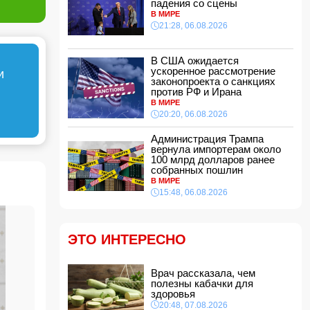
падения со сцены
эстетической операции, проведенной
В МИРЕ
Сеймуром Мамедовым
21:28, 06.08.2026
15:28, 07.08.2026
Алтай Байындыр продолжит карьеру в Ла
Лиге
В США ожидается
ускоренное рассмотрение
15:08, 07.08.2026
и
законопроекта о санкциях
ВС РФ взяли под контроль Анискино в
против РФ и Ирана
Харьковской области
В МИРЕ
15:00, 07.08.2026
20:20, 06.08.2026
Кинолог развеял миф о собачьей обиде на
Администрация Трампа
хозяина
вернула импортерам около
14:48, 07.08.2026
100 млрд долларов ранее
собранных пошлин
По делу Arzum 9999 назначена повторная
В МИРЕ
комплексная экспертиза
15:48, 06.08.2026
14:40, 07.08.2026
ЕС ввел новые санкции против России
14:34, 07.08.2026
ЭТО ИНТЕРЕСНО
Ужасающие подробности убийства мужа и
жены в Тертерском районе
Врач рассказала, чем
14:28, 07.08.2026
полезны кабачки для
На Самира Шарифова возложены новые
здоровья
полномочия
20:48, 07.08.2026