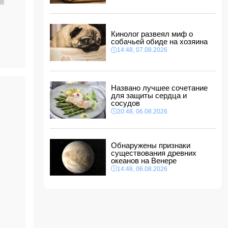
14:14, 07.08.2026
Сына Абеля Магеррамова отозвали от
должности посла
Кинолог развеял миф о
ы
14:10, 07.08.2026
собачьей обиде на хозяина
Моуринью в шоке после отказа Родри от
14:48, 07.08.2026
перехода в "Реал"
14:04, 07.08.2026
Ильхам Алиев подписал распоряжения в
Названо лучшее сочетание
связи с двумя дипломатами
для защиты сердца и
14:00, 07.08.2026
сосудов
Прогноз погоды в Азербайджане на 8 августа
20:48, 06.08.2026
12:48, 07.08.2026
В Азербайджане ищут сотрудников с
Обнаружены признаки
зарплатой до 10 000 манатов
существования древних
12:40, 07.08.2026
океанов на Венере
14:48, 06.08.2026