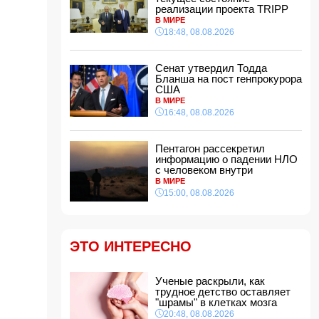
Хикмет Гаджиев: Ильхам Алиев одержал
реализации проекта TRIPP
победу и в войне, и в мире
- ВИДЕО
В МИРЕ
15:08, 08.08.2026
18:48, 08.08.2026
Пентагон рассекретил информацию о
падении НЛО с человеком внутри
Сенат утвердил Тодда
15:00, 08.08.2026
Бланша на пост генпрокурора
США
Белый, черный или яркий: психолог
В МИРЕ
объяснила, как цвет автомобиля связан с
16:48, 08.08.2026
характером владельца
14:48, 08.08.2026
Пентагон рассекретил
Зеленский встретился с Вучичем
информацию о падении НЛО
14:40, 08.08.2026
с человеком внутри
В Азербайджане ожидается жара до 41
В МИРЕ
градуса — объявлено предупреждение
15:00, 08.08.2026
14:34, 08.08.2026
В Агдашском районе расследуется конфликт,
связанный с церемонией помолвки с
ЭТО ИНТЕРЕСНО
участием несовершеннолетней
14:28, 08.08.2026
Найдено тело утонувшего в море 16-летнего
Ученые раскрыли, как
юноши
трудное детство оставляет
"шрамы" в клетках мозга
14:14, 08.08.2026
20:48, 08.08.2026