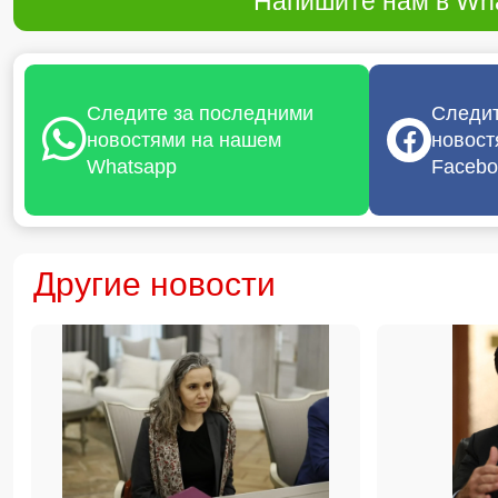
Напишите нам в Wha
Следите за последними
Следит
новостями на нашем
новост
Whatsapp
Facebo
Другие новости