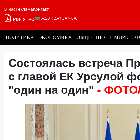
О нас
Реклама
Контакт
AZƏRBAYCANCA
PDF УТРО
ПОЛИТИКА
ЭКОНОМИКА
ОБЩЕСТВО
В МИРЕ
ЭТ
Состоялась встреча П
с главой ЕК Урсулой ф
"один на один"
- ФОТО