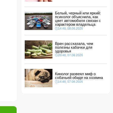
ФИФА выступила с заявлением на фоне
скандальных обвинений в адрес Инфантино
14:10, 08.08.2026
Белый, черный или яркий:
ВС РФ взяли под контроль Ивановку в
психолог объяснила, как
Харьковской области
цвет автомобиля связан с
характером владельца
14:04, 08.08.2026
14:48, 08.08.2026
Прогноз погоды в Азербайджане на 9 августа
14:00, 08.08.2026
Врач рассказала, чем
полезны кабачки для
Никол Пашинян позвонил Ильхаму Алиеву
здоровья
12:48, 08.08.2026
20:48, 07.08.2026
СМИ: США ищут на Кубе фигуру для
повторения "венесуэльского сценария"
12:40, 08.08.2026
Кинолог развеял миф о
собачьей обиде на хозяина
14:48, 07.08.2026