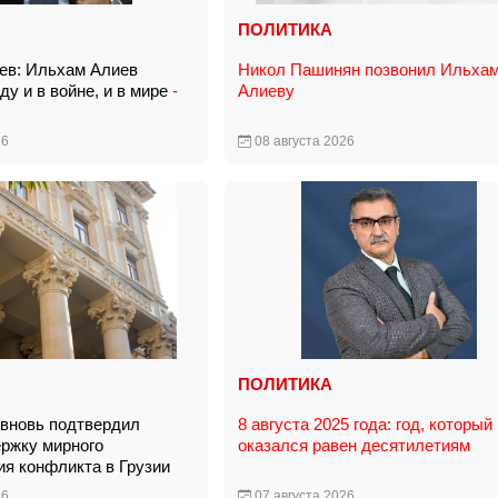
ПОЛИТИКА
ев: Ильхам Алиев
Никол Пашинян позвонил Ильха
у и в войне, и в мире
-
Алиеву
26
08 августа 2026
ПОЛИТИКА
вновь подтвердил
8 августа 2025 года: год, который
ржку мирного
оказался равен десятилетиям
ия конфликта в Грузии
26
07 августа 2026