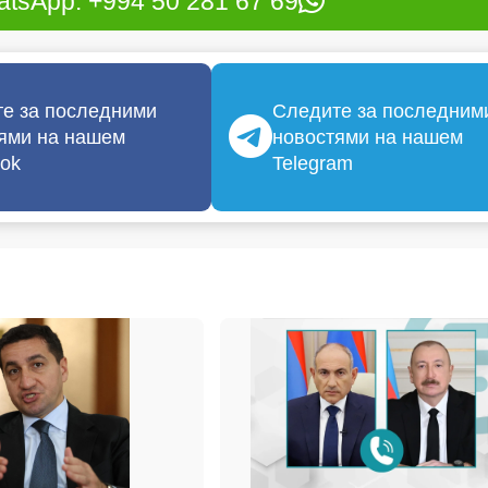
tsApp: +994 50 281 67 69
е за последними
Следите за последним
ями на нашем
новостями на нашем
ok
Telegram