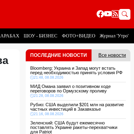
КАРАБАХ
ШОУ - БИЗНЕС
ФОТО+ВИДЕО
Журнал 'Утро'
ПОСЛЕДНИЕ НОВОСТИ
Все новости
ва
Bloomberg: Украина и Запад могут встать
перед необходимостью принять условия РФ
21:48, 08.08.2026
МИД Омана заявил о позитивном ходе
переговоров по Ормузскому проливу
21:28, 08.08.2026
Рубио: США выделили $201 млн на развитие
частных инвестиций в Закавказье
21:16, 08.08.2026
Зеленский: США будут ежемесячно
поставлять Украине ракеты-перехватчики
для Patriot