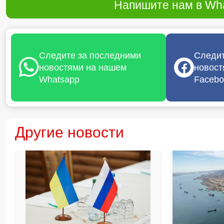
Напишите нам в Wha
Следите за последними
Следит
новостями на нашем
новост
Whatsapp
Facebo
Другие новости