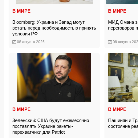
В МИРЕ
В МИРЕ
Bloomberg: Украина и Запад могут
МИД Омана за
встать перед необходимостью принять
переговоров 
условия РФ
08 августа 2026
08 августа 20
В МИРЕ
В МИРЕ
Зеленский: США будут ежемесячно
Пашинян и Тр
поставлять Украине ракеты-
состояние ре
перехватчики для Patriot