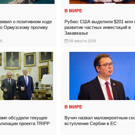
В МИРЕ
явил о позитивном ходе
Рубио: США выделили $201 млн 
по Ормузскому проливу
развитие частных инвестиций в
Закавказье
26
08 августа 2026
В МИРЕ
амп обсудили текущее
Вучич назвал маловероятным ск
ализации проекта TRIPP
вступление Сербии в ЕС