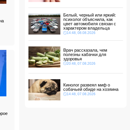
ФИФА выступила с заявлением на фоне
скандальных обвинений в адрес Инфантино
14:10, 08.08.2026
Белый, черный или яркий:
ВС РФ взяли под контроль Ивановку в
психолог объяснила, как
на
Харьковской области
цвет автомобиля связан с
характером владельца
14:04, 08.08.2026
14:48, 08.08.2026
Прогноз погоды в Азербайджане на 9 августа
14:00, 08.08.2026
Врач рассказала, чем
полезны кабачки для
Никол Пашинян позвонил Ильхаму Алиеву
здоровья
12:48, 08.08.2026
20:48, 07.08.2026
СМИ: США ищут на Кубе фигуру для
повторения "венесуэльского сценария"
12:40, 08.08.2026
Кинолог развеял миф о
собачьей обиде на хозяина
14:48, 07.08.2026
орое