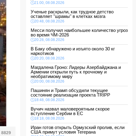
21:00, 08.08.2026
Ученые раскрыли, как трудное детство
оставляет "шрамы" в клетках мозга
20:48, 08.08.2026
Месси получил наибольшее количество угроз
во время ЧМ-2026
20:28, 08.08.2026
В Баку обнаружено и изъято около 30 кг
наркотиков
20:20, 08.08.2026
Магдалена Гроно: Лидеры Азербайджана и
Армении открыли путь к прочному и
необратимому миру
20:00, 08.08.2026
Пашинян и Трамп обсудили текущее
состояние реализации проекта TRIPP
18:48, 08.08.2026
Вучич назвал маловероятным скорое
вступление Сербии в ЕС
18:18, 08.08.2026
Иран готов открыть Ормузский пролив, если
США примут условия Тегерана
8829