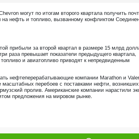
evron могут по итогам второго квартала получить почт
н на нефть и топливо, вызванному конфликтом Соедине
стой прибыли за второй квартал в размере 15 млрд долл
 три раза превышает показатели предыдущего квартала,
 топливо и авиатопливо приводят к непредвиденным
зать нефтеперерабатывающие компании Marathon и Valer
е масштабных перебоев с поставками нефти, возникших
Ормузский пролив. Американские компании нарастили эк
итом предложения на мировом рынке.