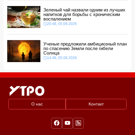
Глава МИД Украины выразил соболезнования в связи с
гибелью граждан Азербайджана в Азовском и Чёрном
Зеленый чай назвали одним из лучших
морях
напитков для борьбы с хроническим
12:40, 06.08.2026
воспалением
20:48, 05.08.2026
Ученые предложили амбициозный план
по спасению Земли после гибели
Солнца
14:48, 05.08.2026
О нас
Контакт