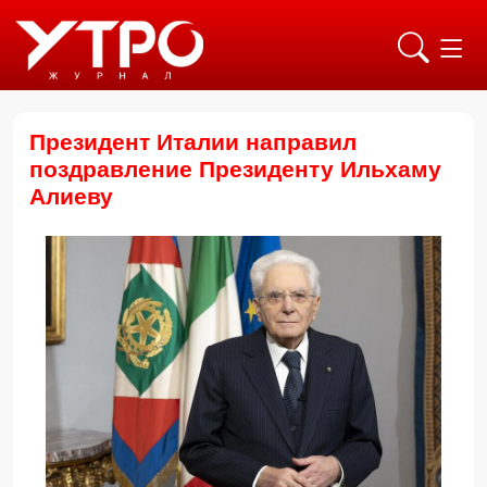
Президент Италии направил
поздравление Президенту Ильхаму
Алиеву