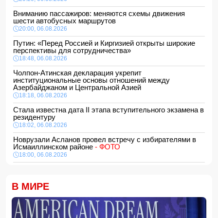
Вниманию пассажиров: меняются схемы движения
шести автобусных маршрутов
20:00, 06.08.2026
Путин: «Перед Россией и Киргизией открыты широкие
перспективы для сотрудничества»
18:48, 06.08.2026
Чолпон-Атинская декларация укрепит
институциональные основы отношений между
Азербайджаном и Центральной Азией
18:18, 06.08.2026
Стала известна дата II этапа вступительного экзамена в
резидентуру
18:02, 06.08.2026
Новрузали Асланов провел встречу с избирателями в
Исмаиллинском районе
- ФОТО
18:00, 06.08.2026
«Новые технологии формируют новые профессии на
рынке труда» — эксперт
В МИРЕ
16:48, 06.08.2026
Джейхун Байрамов и Андрей Сибига проводят встречу в
Киеве
16:28, 06.08.2026