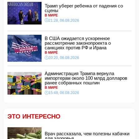
Кинолог развеял миф о собачьей обиде на хозяина
Трамп уберег ребенка от падения со
14:48, 07.08.2026
сцены
В МИРЕ
По делу Arzum 9999 назначена повторная комплексная
21:28, 06.08.2026
экспертиза
14:40, 07.08.2026
ЕС ввел новые санкции против России
В США ожидается ускоренное
14:34, 07.08.2026
рассмотрение законопроекта о
санкциях против РФ и Ирана
Ужасающие подробности убийства мужа и жены в
В МИРЕ
Тертерском районе
20:20, 06.08.2026
14:28, 07.08.2026
На Самира Шарифова возложены новые полномочия
Администрация Трампа вернула
14:14, 07.08.2026
импортерам около 100 млрд долларов
ранее собранных пошлин
Сына Абеля Магеррамова отозвали от должности посла
В МИРЕ
15:48, 06.08.2026
14:10, 07.08.2026
Моуринью в шоке после отказа Родри от перехода в
"Реал"
14:04, 07.08.2026
ЭТО ИНТЕРЕСНО
Ильхам Алиев подписал распоряжения в связи с двумя
дипломатами
14:00, 07.08.2026
Врач рассказала, чем полезны кабачки
для здоровья