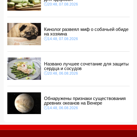
Прогноз погоды в Азербайджане на 8 августа
20:48, 07.08.2026
12:48, 07.08.2026
В Азербайджане ищут сотрудников с зарплатой до 10
000 манатов
12:40, 07.08.2026
Кинолог развеял миф о собачьей обиде
на хозяина
14:48, 07.08.2026
Названо лучшее сочетание для защиты
сердца и сосудов
20:48, 06.08.2026
Обнаружены признаки существования
древних океанов на Венере
14:48, 06.08.2026