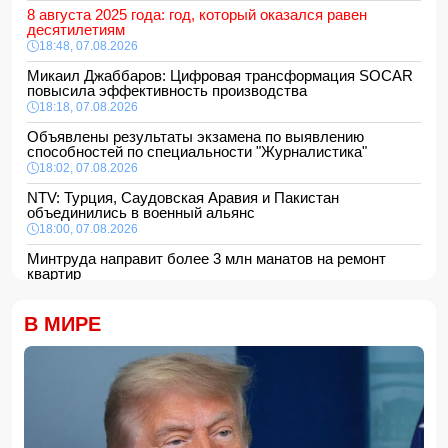
8 августа 2025 года: год, который оказался равен
десятилетиям
18:48, 07.08.2026
Микаил Джаббаров: Цифровая трансформация SOCAR
повысила эффективность производства
18:18, 07.08.2026
Объявлены результаты экзамена по выявлению
способностей по специальности "Журналистика"
18:02, 07.08.2026
NTV: Турция, Саудовская Аравия и Пакистан
объединились в военный альянс
18:00, 07.08.2026
Минтруда направит более 3 млн манатов на ремонт
квартир
16:48, 07.08.2026
Сформирована структура Совета по медиа и вещанию
В МИРЕ
16:28, 07.08.2026
Пожар в историческом здании в Баку потушен
16:16, 07.08.2026
В Испании ликвидировали перевозившую мигрантов
группировку
16:00, 07.08.2026