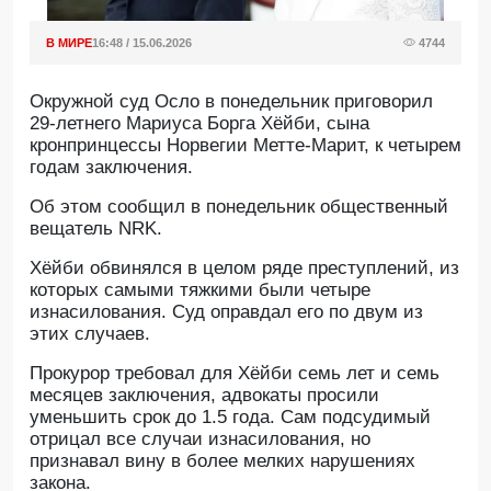
В МИРЕ
16:48 / 15.06.2026
4744
Окружной суд Осло в понедельник приговорил
29-летнего Мариуса Борга Хёйби, сына
кронпринцессы Норвегии Метте-Марит, к четырем
годам заключения.
Oб этом сообщил в понедельник общественный
вещатель NRK.
Хёйби обвинялся в целом ряде преступлений, из
которых самыми тяжкими были четыре
изнасилования. Суд оправдал его по двум из
этих случаев.
Прокурор требовал для Хёйби семь лет и семь
месяцев заключения, адвокаты просили
уменьшить срок до 1.5 года. Сам подсудимый
отрицал все случаи изнасилования, но
признавал вину в более мелких нарушениях
закона.