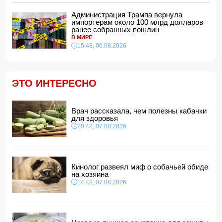
На Самира Шарифова возложены новые полномочия
Администрация Трампа вернула
14:14, 07.08.2026
импортерам около 100 млрд долларов
ранее собранных пошлин
Сына Абеля Магеррамова отозвали от должности посла
В МИРЕ
15:48, 06.08.2026
14:10, 07.08.2026
Моуринью в шоке после отказа Родри от перехода в
"Реал"
14:04, 07.08.2026
ЭТО ИНТЕРЕСНО
Ильхам Алиев подписал распоряжения в связи с двумя
дипломатами
14:00, 07.08.2026
Врач рассказала, чем полезны кабачки
для здоровья
Прогноз погоды в Азербайджане на 8 августа
20:48, 07.08.2026
12:48, 07.08.2026
В Азербайджане ищут сотрудников с зарплатой до 10
000 манатов
12:40, 07.08.2026
Кинолог развеял миф о собачьей обиде
на хозяина
14:48, 07.08.2026