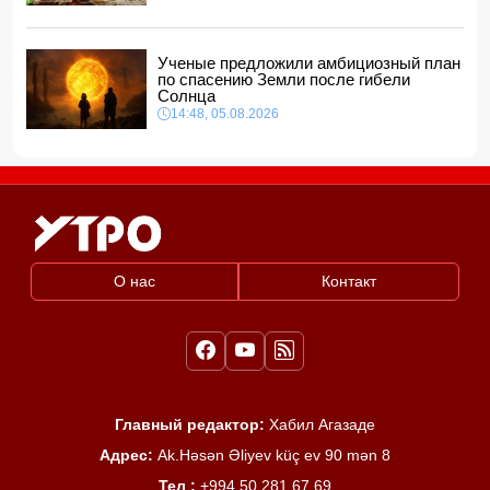
Ученые предложили амбициозный план
по спасению Земли после гибели
Солнца
14:48, 05.08.2026
О нас
Контакт
Главный редактор:
Хабил Агазаде
Адрес:
Ak.Həsən Əliyev küç ev 90 mən 8
Тел :
+994 50 281 67 69