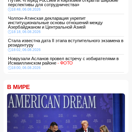
Путин: «Перед Россией и Киргизией открыты широкие
перспективы для сотрудничества»
18:48, 06.08.2026
Чолпон-Атинская декларация укрепит
институциональные основы отношений между
Азербайджаном и Центральной Азией
18:18, 06.08.2026
Стала известна дата II этапа вступительного экзамена в
резидентуру
18:02, 06.08.2026
Новрузали Асланов провел встречу с избирателями в
Исмаиллинском районе
- ФОТО
18:00, 06.08.2026
«Новые технологии формируют новые профессии на
рынке труда» — эксперт
В МИРЕ
16:48, 06.08.2026
Джейхун Байрамов и Андрей Сибига проводят встречу в
Киеве
16:28, 06.08.2026
Гави покрасил волосы в розовый цвет в честь победы
Испании на ЧМ-2026
16:16, 06.08.2026
США сняли санкции с авиакомпании, обвинявшейся в