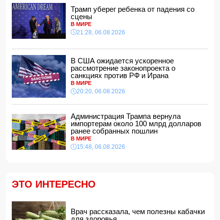
Кинолог развеял миф о собачьей обиде на хозяина
Трамп уберег ребенка от падения со
14:48, 07.08.2026
сцены
В МИРЕ
По делу Arzum 9999 назначена повторная комплексная
21:28, 06.08.2026
экспертиза
14:40, 07.08.2026
ЕС ввел новые санкции против России
В США ожидается ускоренное
14:34, 07.08.2026
рассмотрение законопроекта о
санкциях против РФ и Ирана
Ужасающие подробности убийства мужа и жены в
В МИРЕ
Тертерском районе
20:20, 06.08.2026
14:28, 07.08.2026
На Самира Шарифова возложены новые полномочия
Администрация Трампа вернула
14:14, 07.08.2026
импортерам около 100 млрд долларов
ранее собранных пошлин
Сына Абеля Магеррамова отозвали от должности посла
В МИРЕ
15:48, 06.08.2026
14:10, 07.08.2026
Моуринью в шоке после отказа Родри от перехода в
"Реал"
14:04, 07.08.2026
ЭТО ИНТЕРЕСНО
Ильхам Алиев подписал распоряжения в связи с двумя
дипломатами
14:00, 07.08.2026
Врач рассказала, чем полезны кабачки
для здоровья