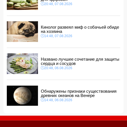
Прогноз погоды в Азербайджане на 8 августа
20:48, 07.08.2026
12:48, 07.08.2026
В Азербайджане ищут сотрудников с зарплатой до 10
000 манатов
12:40, 07.08.2026
Кинолог развеял миф о собачьей обиде
на хозяина
14:48, 07.08.2026
Названо лучшее сочетание для защиты
сердца и сосудов
20:48, 06.08.2026
Обнаружены признаки существования
древних океанов на Венере
14:48, 06.08.2026