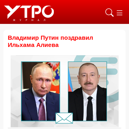
Владимир Путин поздравил
Ильхама Алиева