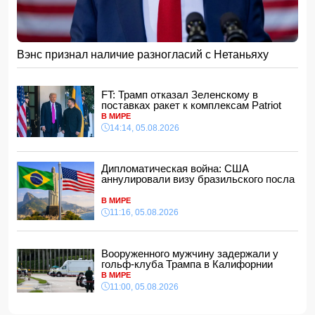
получил удар ножом в сердце
10:10, 06.08.2026
Останки пропавшей в Греции туристки нашли в
чемодане
Вэнс признал наличие разногласий с Нетаньяху
10:00, 06.08.2026
В ООН предрекли резкий рост числа голодающих из-за
Эль-Ниньо
FT: Трамп отказал Зеленскому в
поставках ракет к комплексам Patriot
21:48, 05.08.2026
В МИРЕ
Турция активизирует посредничество в урегулировании
14:14, 05.08.2026
украинского конфликта
21:28, 05.08.2026
Мушфиг Алескерли: Новые правила регулирования
Дипломатическая война: США
использования детьми социальных сетей сформируют
аннулировали визу бразильского посла
цифровую правовую среду
21:16, 05.08.2026
В МИРЕ
11:16, 05.08.2026
Потраченные Западом миллиарды могли бы превратить
Украину в Дубай
21:00, 05.08.2026
Вооруженного мужчину задержали у
гольф-клуба Трампа в Калифорнии
Зеленый чай назвали одним из лучших напитков для
борьбы с хроническим воспалением
В МИРЕ
20:48, 05.08.2026
11:00, 05.08.2026
"Арсенал" и "Ньюкасл" согласовали трансфер Бруно