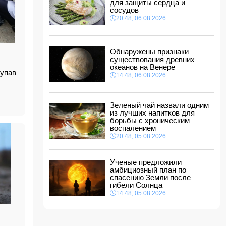
Ахундзаде с "Эрзурумспором"
для защиты сердца и
сосудов
14:04, 06.08.2026
20:48, 06.08.2026
Ильхам Алиев отозвал двух постоянных
представителей, одного назначил на новую
должность
14:00, 06.08.2026
Обнаружены признаки
существования древних
Прогноз погоды в Азербайджане на 7 августа
океанов на Венере
 упав
14:48, 06.08.2026
12:48, 06.08.2026
Глава МИД Украины выразил
соболезнования в связи с гибелью граждан
Зеленый чай назвали одним
Азербайджана в Азовском и Чёрном морях
из лучших напитков для
12:40, 06.08.2026
борьбы с хроническим
воспалением
МЧС обратилось к гражданам,
20:48, 05.08.2026
направляющимся на пляжи в ветреную
погоду
12:34, 06.08.2026
Ученые предложили
амбициозный план по
В Баку в офисе обнаружено тело маклера
спасению Земли после
12:28, 06.08.2026
гибели Солнца
14:48, 05.08.2026