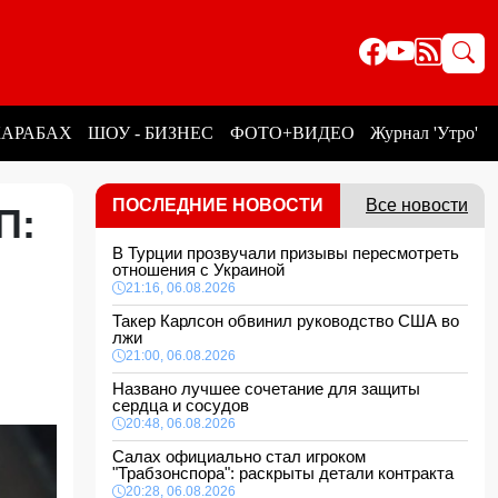
КАРАБАХ
ШОУ - БИЗНЕС
ФОТО+ВИДЕО
Журнал 'Утро'
ПОСЛЕДНИЕ НОВОСТИ
Все новости
П:
В Турции прозвучали призывы пересмотреть
отношения с Украиной
21:16, 06.08.2026
Такер Карлсон обвинил руководство США во
лжи
21:00, 06.08.2026
Названо лучшее сочетание для защиты
сердца и сосудов
20:48, 06.08.2026
Салах официально стал игроком
"Трабзонспора": раскрыты детали контракта
20:28, 06.08.2026