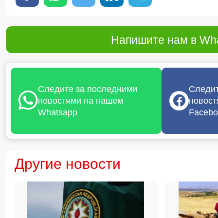
Напишите нам в Wha
Следите за последними
Следит
новостями на нашем
новост
Whatsapp
Facebo
Другие новости