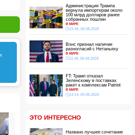
районе пастух избил жену
Администрация Трампа
15:00, 06.08.2026
вернула импортерам около
100 млрд долларов ранее
Обнаружены признаки существования
собранных пошлин
древних океанов на Венере
В МИРЕ
14:48, 06.08.2026
15:48, 06.08.2026
В Баку 40-летний мужчина погиб, упав с
балкона
Вэнс признал наличие
14:40, 06.08.2026
разногласий с Нетаньяху
Джейхун Байрамов: В случае необходимости
В МИРЕ
и
мы будем рады поставлять газ и
11:48, 06.08.2026
дружественной Украине
14:34, 06.08.2026
FT: Трамп отказал
За семь месяцев гражданам возвращено
Зеленскому в поставках
более 191 млн манатов
ракет к комплексам Patriot
14:28, 06.08.2026
В МИРЕ
Конфискованную квартиру Салима
14:14, 05.08.2026
Муслимова продали с 50% скидкой
14:14, 06.08.2026
Ильхам Алиев наградил Бахтияра
ЭТО ИНТЕРЕСНО
Асланбейли орденом "Шохрат"
14:10, 06.08.2026
Стали известны детали контракта Наримана
Названо лучшее сочетание