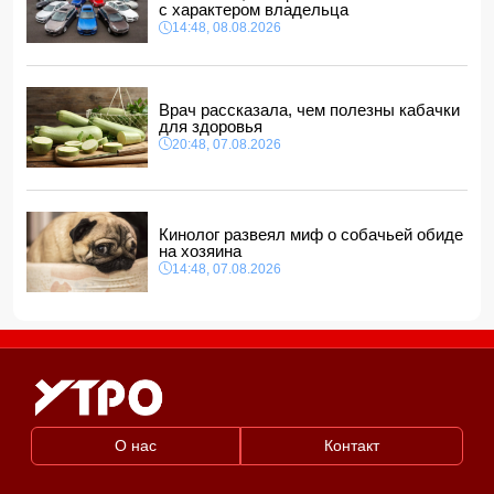
с характером владельца
СМИ: США ищут на Кубе фигуру для повторения
14:48, 08.08.2026
"венесуэльского сценария"
12:40, 08.08.2026
Врач рассказала, чем полезны кабачки
для здоровья
20:48, 07.08.2026
Кинолог развеял миф о собачьей обиде
на хозяина
14:48, 07.08.2026
О нас
Контакт