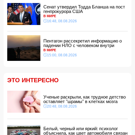
Сенат утвердил Тодда Бланша на пост
Зеленский встретился с Вучичем
генпрокурора США
14:40, 08.08.2026
В МИРЕ
В Азербайджане ожидается жара до 41 градуса —
16:48, 08.08.2026
объявлено предупреждение
14:34, 08.08.2026
В Агдашском районе расследуется конфликт, связанный
Пентагон рассекретил информацию о
с церемонией помолвки с участием
падении НЛО с человеком внутри
несовершеннолетней
В МИРЕ
14:28, 08.08.2026
15:00, 08.08.2026
Найдено тело утонувшего в море 16-летнего юноши
14:14, 08.08.2026
ФИФА выступила с заявлением на фоне скандальных
ЭТО ИНТЕРЕСНО
обвинений в адрес Инфантино
14:10, 08.08.2026
ВС РФ взяли под контроль Ивановку в Харьковской
Ученые раскрыли, как трудное детство
области
оставляет "шрамы" в клетках мозга
14:04, 08.08.2026
20:48, 08.08.2026
Прогноз погоды в Азербайджане на 9 августа
14:00, 08.08.2026
Никол Пашинян позвонил Ильхаму Алиеву
Белый, черный или яркий: психолог
12:48, 08.08.2026
объяснила, как цвет автомобиля связан