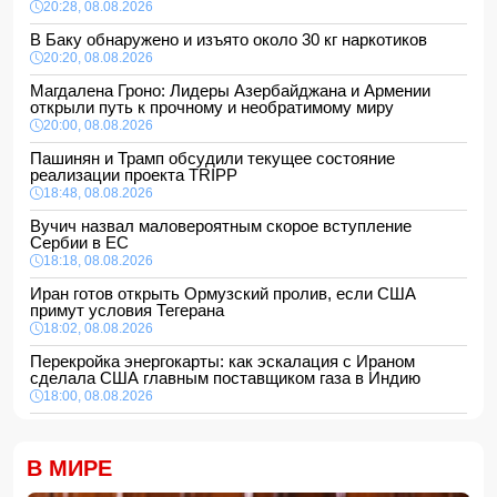
20:28, 08.08.2026
В Баку обнаружено и изъято около 30 кг наркотиков
20:20, 08.08.2026
Магдалена Гроно: Лидеры Азербайджана и Армении
открыли путь к прочному и необратимому миру
20:00, 08.08.2026
Пашинян и Трамп обсудили текущее состояние
реализации проекта TRIPP
18:48, 08.08.2026
Вучич назвал маловероятным скорое вступление
Сербии в ЕС
18:18, 08.08.2026
Иран готов открыть Ормузский пролив, если США
примут условия Тегерана
18:02, 08.08.2026
Перекройка энергокарты: как эскалация с Ираном
сделала США главным поставщиком газа в Индию
18:00, 08.08.2026
Сенат утвердил Тодда Бланша на пост генпрокурора
США
В МИРЕ
16:48, 08.08.2026
Турция ограничивает проход коммерческих судов в