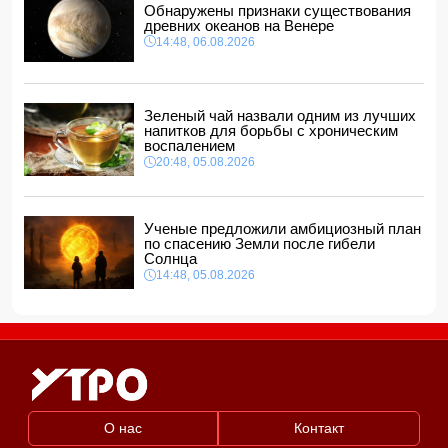
представителей, одного назначил на новую должность
Обнаружены признаки существования
14:00, 06.08.2026
древних океанов на Венере
14:48, 06.08.2026
Прогноз погоды в Азербайджане на 7 августа
12:48, 06.08.2026
Глава МИД Украины выразил соболезнования в связи с
гибелью граждан Азербайджана в Азовском и Чёрном
Зеленый чай назвали одним из лучших
морях
напитков для борьбы с хроническим
12:40, 06.08.2026
воспалением
20:48, 05.08.2026
Ученые предложили амбициозный план
по спасению Земли после гибели
Солнца
14:48, 05.08.2026
О нас
Контакт