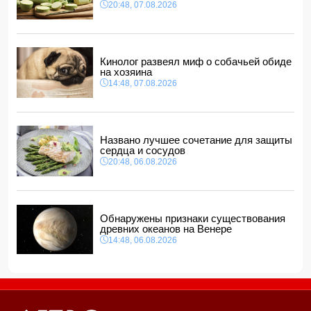
Прогноз погоды в Азербайджане на 8 августа
20:48, 07.08.2026
12:48, 07.08.2026
В Азербайджане ищут сотрудников с зарплатой до 10
000 манатов
12:40, 07.08.2026
Кинолог развеял миф о собачьей обиде
на хозяина
14:48, 07.08.2026
Названо лучшее сочетание для защиты
сердца и сосудов
20:48, 06.08.2026
Обнаружены признаки существования
древних океанов на Венере
14:48, 06.08.2026