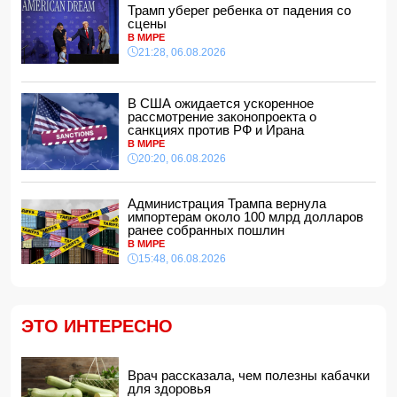
Кинолог развеял миф о собачьей обиде на хозяина
Трамп уберег ребенка от падения со
14:48, 07.08.2026
сцены
В МИРЕ
По делу Arzum 9999 назначена повторная комплексная
21:28, 06.08.2026
экспертиза
14:40, 07.08.2026
ЕС ввел новые санкции против России
В США ожидается ускоренное
14:34, 07.08.2026
рассмотрение законопроекта о
санкциях против РФ и Ирана
Ужасающие подробности убийства мужа и жены в
В МИРЕ
Тертерском районе
20:20, 06.08.2026
14:28, 07.08.2026
На Самира Шарифова возложены новые полномочия
Администрация Трампа вернула
14:14, 07.08.2026
импортерам около 100 млрд долларов
ранее собранных пошлин
Сына Абеля Магеррамова отозвали от должности посла
В МИРЕ
15:48, 06.08.2026
14:10, 07.08.2026
Моуринью в шоке после отказа Родри от перехода в
"Реал"
14:04, 07.08.2026
ЭТО ИНТЕРЕСНО
Ильхам Алиев подписал распоряжения в связи с двумя
дипломатами
14:00, 07.08.2026
Врач рассказала, чем полезны кабачки
для здоровья