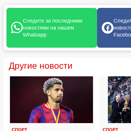
Следите за последними
Следит
новостями на нашем
новост
Whatsapp
Facebo
Другие новости
СПОРТ
СПОРТ