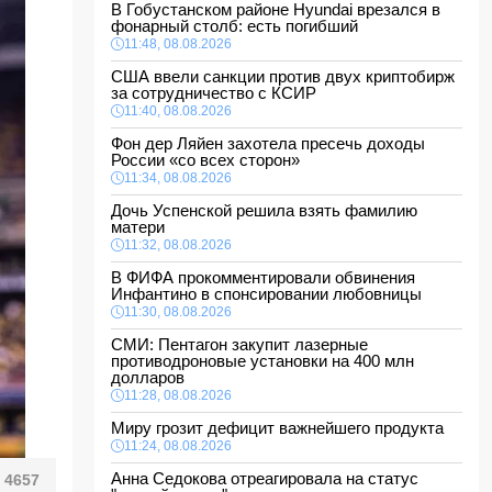
В Гобустанском районе Hyundai врезался в
фонарный столб: есть погибший
11:48, 08.08.2026
США ввели санкции против двух криптобирж
за сотрудничество с КСИР
11:40, 08.08.2026
Фон дер Ляйен захотела пресечь доходы
России «со всех сторон»
11:34, 08.08.2026
Дочь Успенской решила взять фамилию
матери
11:32, 08.08.2026
В ФИФА прокомментировали обвинения
Инфантино в спонсировании любовницы
11:30, 08.08.2026
СМИ: Пентагон закупит лазерные
противодроновые установки на 400 млн
долларов
11:28, 08.08.2026
Миру грозит дефицит важнейшего продукта
11:24, 08.08.2026
Анна Седокова отреагировала на статус
4657