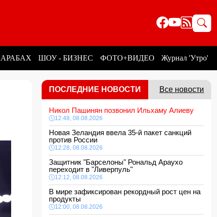
КАРАБАХ
ШОУ - БИЗНЕС
ФОТО+ВИДЕО
Журнал 'Утро'
ПОСЛЕДНИЕ НОВОСТИ
Все новости
Никол Пашинян позвонил Ильхаму Алиеву
12:48, 08.08.2026
Новая Зеландия ввела 35-й пакет санкций
против России
12:28, 08.08.2026
Защитник "Барселоны" Рональд Араухо
переходит в "Ливерпуль"
12:12, 08.08.2026
В мире зафиксирован рекордный рост цен на
продукты
12:00, 08.08.2026