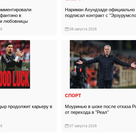
омментировали
Нариман Ахундзаде официально
фантино в
подписал контракт с "Эрзурумсп
ии любовницы
26
08 августа 2026
СПОРТ
ыр продолжит карьеру в
Моуринью в шоке после отказа Р
от перехода в "Реал"
26
07 августа 2026