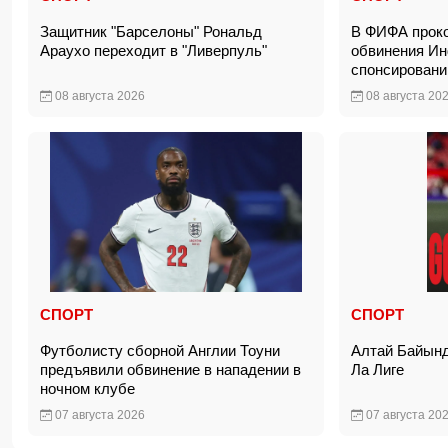
Защитник "Барселоны" Рональд
В ФИФА прок
Араухо переходит в "Ливерпуль"
обвинения Ин
спонсирован
08 августа 2026
08 августа 20
СПОРТ
СПОРТ
Футболисту сборной Англии Тоуни
Алтай Байынд
предъявили обвинение в нападении в
Ла Лиге
ночном клубе
07 августа 2026
07 августа 20