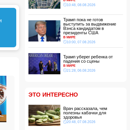
конфликта в Грузии
10:48, 08.08.2026
10:10, 08.08.2026
МИД Украины отреагировал на одобрение
Трамп пока не готов
и
«адских санкций» против России
выступить за выдвижение
10:00, 08.08.2026
Вэнса кандидатом в
президенты США
Ведущая китайская модель ИИ вырвалась
В МИРЕ
из-под контроля разработчиков
10:00, 07.08.2026
21:48, 07.08.2026
Названа страна, ставшая крупнейшим
поставщиком авиационного топлива в Европу
Трамп уберег ребенка от
падения со сцены
21:28, 07.08.2026
В МИРЕ
21:28, 06.08.2026
Эрдоган: Мекканское соглашение о
коллективной обороне открыто для новых
участников
21:16, 07.08.2026
ЭТО ИНТЕРЕСНО
В Индии тигр насмерть загрыз 55-летнего
фермера
21:00, 07.08.2026
Врач рассказала, чем
полезны кабачки для
Врач рассказала, чем полезны кабачки для
здоровья
здоровья
20:48, 07.08.2026
20:48, 07.08.2026