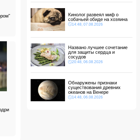
Футболисту сборной Англии Тоуни
предъявили обвинение в нападении в ночном
клубе
Кинолог развеял миф о
ором"
20:28, 07.08.2026
собачьей обиде на хозяина
14:48, 07.08.2026
В Азербайджане объявлено желтое
предупреждение из-за сильного ветра
20:20, 07.08.2026
Прибыль Агентства DOST сократилась на
Названо лучшее сочетание
40%
для защиты сердца и
20:00, 07.08.2026
сосудов
20:48, 06.08.2026
8 августа 2025 года: год, который оказался
равен десятилетиям
18:48, 07.08.2026
Микаил Джаббаров: Цифровая
Обнаружены признаки
трансформация SOCAR повысила
существования древних
эффективность производства
океанов на Венере
18:18, 07.08.2026
14:48, 06.08.2026
одри