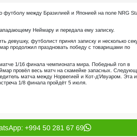
по футболу между Бразилией и Японией на поле NRG St
 нападающему Неймару и передала ему записку.
ть девушку, футболист принял записку и несколько сек
ймар продолжил праздновать победу с товарищами по
матче 1/16 финала чемпионата мира. Победный гол в
ймар провёл весь матч на скамейке запасных. Следую
едитель матча между Норвегией и Кот-д'Ивуаром. Эта и
встреча 1/8 финала пройдёт 5 июля.
tsApp: +994 50 281 67 69