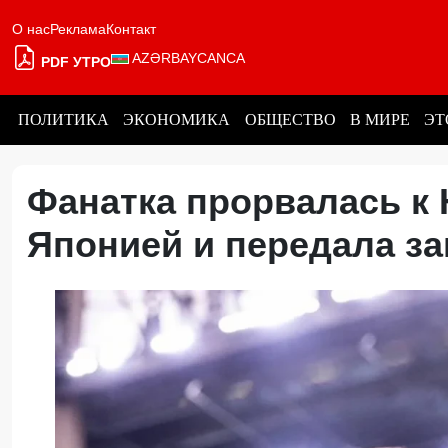
О нас
Реклама
Контакт
AZƏRBAYCANCA
PDF УТРО
ПОЛИТИКА
ЭКОНОМИКА
ОБЩЕСТВО
В МИРЕ
ЭТ
Фанатка прорвалась к 
Японией и передала з