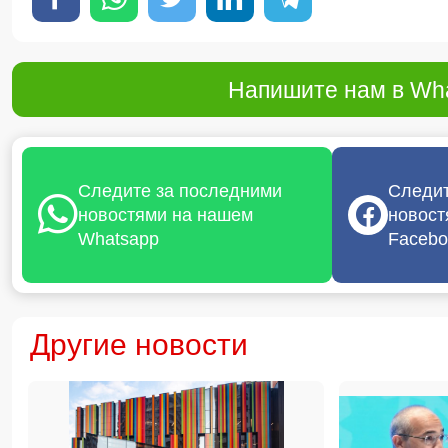
Напишите нам в Wha
Следите за последними
Следит
новостями на нашем
новост
Whatsapp
Facebo
Другие новости