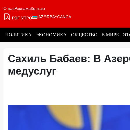
О нас
Реклама
Контакт
AZƏRBAYCANCA
PDF УТРО
ПОЛИТИКА
ЭКОНОМИКА
ОБЩЕСТВО
В МИРЕ
ЭТ
Сахиль Бабаев: В Азе
медуслуг