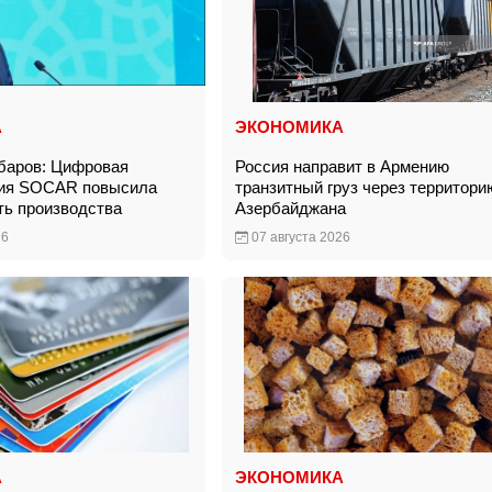
А
ЭКОНОМИКА
баров: Цифровая
Россия направит в Армению
ия SOCAR повысила
транзитный груз через территори
ть производства
Азербайджана
26
07 августа 2026
А
ЭКОНОМИКА