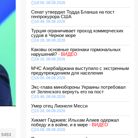
18:00, 08.08.2026
Сенат утвердил Тодда Бланша на пост
генпрокурора США
16:48, 08.08.2026
Турция ограничивает проход коммерческих
судов в Черное море
16:28, 08.08.2026
Каковы основные признаки гормональных
нарушений?
- ВИДЕО
16:16, 08.08.2026
МЧС Азербайджана выступило с экстренным
предупреждением для населения
16:00, 08.08.2026
Экс-глава минобороны Украины потребовал
от Зеленского вернуть его на пост
15:48, 08.08.2026
Умер отец Лионеля Месси
15:28, 08.08.2026
Хикмет Гаджиев: Ильхам Алиев одержал
победу и в войне, и в мире
- ВИДЕО
15:08, 08.08.2026
5453