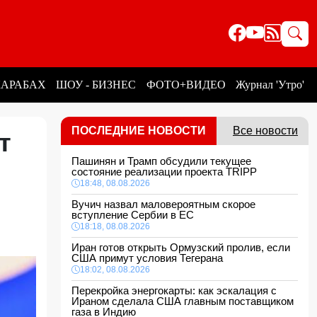
КАРАБАХ
ШОУ - БИЗНЕС
ФОТО+ВИДЕО
Журнал 'Утро'
ПОСЛЕДНИЕ НОВОСТИ
Все новости
т
Пашинян и Трамп обсудили текущее
состояние реализации проекта TRIPP
18:48, 08.08.2026
Вучич назвал маловероятным скорое
вступление Сербии в ЕС
18:18, 08.08.2026
Иран готов открыть Ормузский пролив, если
США примут условия Тегерана
18:02, 08.08.2026
Перекройка энергокарты: как эскалация с
Ираном сделала США главным поставщиком
газа в Индию