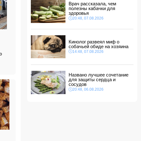
Врач рассказала, чем
В Гобустанском районе Hyundai врезался в
полезны кабачки для
фонарный столб: есть погибший
здоровья
11:48, 08.08.2026
20:48, 07.08.2026
США ввели санкции против двух криптобирж
за сотрудничество с КСИР
11:40, 08.08.2026
Кинолог развеял миф о
Фон дер Ляйен захотела пресечь доходы
собачьей обиде на хозяина
России «со всех сторон»
14:48, 07.08.2026
ю
11:34, 08.08.2026
Дочь Успенской решила взять фамилию
матери
11:32, 08.08.2026
Названо лучшее сочетание
для защиты сердца и
сосудов
20:48, 06.08.2026