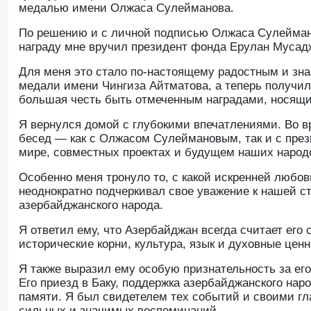
медалью имени Олжаса Сулейманова.
По решению и с личной подписью Олжаса Сулейман
награду мне вручил президент фонда Ерулан Мусад
Для меня это стало по-настоящему радостным и зна
медали имени Чингиза Айтматова, а теперь получи
большая честь быть отмеченным наградами, носящи
Я вернулся домой с глубокими впечатлениями. Во в
бесед — как с Олжасом Сулеймановым, так и с през
мире, совместных проектах и будущем наших народ
Особенно меня тронуло то, с какой искренней люб
неоднократно подчеркивал свое уважение к нашей с
азербайджанского народа.
Я ответил ему, что Азербайджан всегда считает его
исторические корни, культура, язык и духовные це
Я также выразил ему особую признательность за его
Его приезд в Баку, поддержка азербайджанского нар
памяти. Я был свидетелем тех событий и своими гл
сильных и значимых воспоминаний.