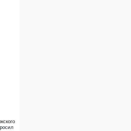
кского
просил