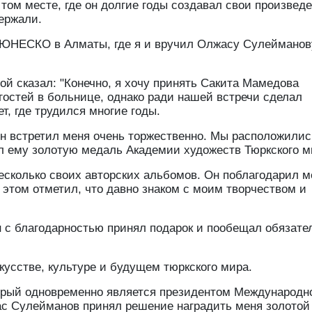
 том месте, где он долгие годы создавал свои произвед
ержали.
 ЮНЕСКО в Алматы, где я и вручил Олжасу Сулейманов
ой сказал: "Конечно, я хочу принять Сакита Мамедова
гостей в больнице, однако ради нашей встречи сделал
т, где трудился многие годы.
 он встретил меня очень торжественно. Мы расположилис
ил ему золотую медаль Академии художеств Тюркского м
сколько своих авторских альбомов. Он поблагодарил м
и этом отметил, что давно знаком с моим творчеством и
н с благодарностью принял подарок и пообещал обязате
кусстве, культуре и будущем тюркского мира.
торый одновременно является президентом Международн
ас Сулейманов принял решение наградить меня золотой