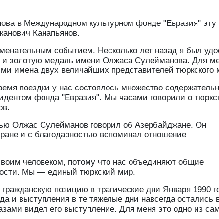
ова в Международном культурном фонде "Евразия" эту
жанович Канапьянов.
менательным событием. Несколько лет назад я был удо
л и золотую медаль имени Олжаса Сулейманова. Для м
ми имена двух величайших представителей тюркского 
ремя поездки у нас состоялось множество содержатель
идентом фонда "Евразия". Мы часами говорили о тюркс
ов.
овью Олжас Сулейманов говорил об Азербайджане. Он
тране и с благодарностью вспоминал отношение
 своим человеком, потому что нас объединяют общие
нности. Мы — единый тюркский мир.
 гражданскую позицию в трагические дни Января 1990 г
ода и выступления в те тяжелые дни навсегда остались 
азами видел его выступление. Для меня это одно из са