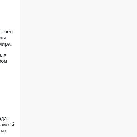
стоен
еня
мира.
ных
ком
ода.
в моей
мых