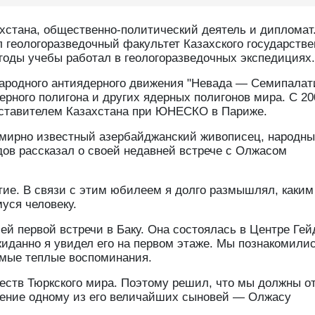
хстана, общественно-политический деятель и дипломат
л геологоразведочный факультет Казахского государстве
 годы учебы работал в геологоразведочных экспедициях.
ародного антиядерного движения "Невада — Семипалати
ерного полигона и других ядерных полигонов мира. С 20
дставителем Казахстана при ЮНЕСКО в Париже.
емирно известный азербайджанский живописец, народн
ов рассказал о своей недавней встрече с Олжасом
тие. В связи с этим юбилеем я долго размышлял, каким
уся человеку.
 первой встречи в Баку. Она состоялась в Центре Гей
иданно я увидел его на первом этаже. Мы познакомилис
самые теплые воспоминания.
еств Тюркского мира. Поэтому решил, что мы должны о
ажение одному из его величайших сыновей — Олжасу