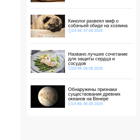
14:14, 07.08.2026
Сына Абеля Магеррамова отозвали от
должности посла
Кинолог развеял миф о
14:10, 07.08.2026
собачьей обиде на хозяина
Моуринью в шоке после отказа Родри от
14:48, 07.08.2026
перехода в "Реал"
14:04, 07.08.2026
Ильхам Алиев подписал распоряжения в
Названо лучшее сочетание
связи с двумя дипломатами
для защиты сердца и
14:00, 07.08.2026
сосудов
Прогноз погоды в Азербайджане на 8 августа
20:48, 06.08.2026
12:48, 07.08.2026
В Азербайджане ищут сотрудников с
Обнаружены признаки
зарплатой до 10 000 манатов
существования древних
12:40, 07.08.2026
океанов на Венере
14:48, 06.08.2026