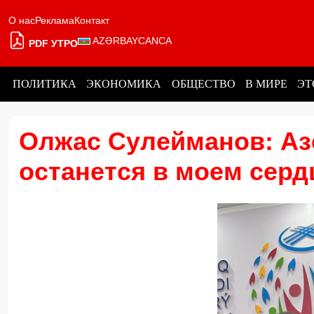
О нас
Реклама
Контакт
AZƏRBAYCANCA
PDF УТРО
ПОЛИТИКА
ЭКОНОМИКА
ОБЩЕСТВО
В МИРЕ
ЭТ
Олжас Сулейманов: Аз
останется в моем серд