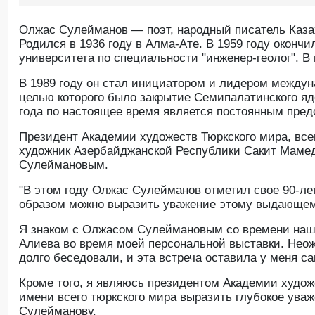
Олжас Сулейманов — поэт, народный писатель Каза
Родился в 1936 году в Алма-Ате. В 1959 году окончи
университета по специальности "инженер-геолог". В
В 1989 году он стал инициатором и лидером междун
целью которого было закрытие Семипалатинского яд
года по настоящее время является постоянным пре
Президент Академии художеств Тюркского мира, вс
художник Азербайджанской Республики Сакит Мамед
Сулеймановым.
"В этом году Олжас Сулейманов отметил свое 90-ле
образом можно выразить уважение этому выдающем
Я знаком с Олжасом Сулеймановым со времени нашей
Алиева во время моей персональной выставки. Неож
долго беседовали, и эта встреча оставила у меня 
Кроме того, я являюсь президентом Академии худож
имени всего тюркского мира выразить глубокое ув
Сулейманову.