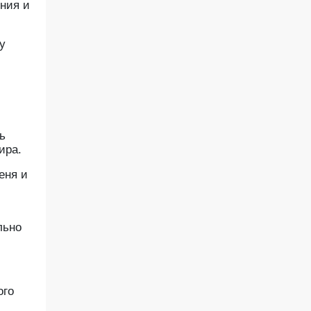
ения и
у
ь
ира.
еня и
льно
ого