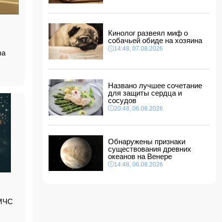
14:14, 07.08.2026
Сына Абеля Магеррамова отозвали от
должности посла
Кинолог развеял миф о
14:10, 07.08.2026
собачьей обиде на хозяина
Моуринью в шоке после отказа Родри от
14:48, 07.08.2026
иза
перехода в "Реал"
14:04, 07.08.2026
Ильхам Алиев подписал распоряжения в
Названо лучшее сочетание
связи с двумя дипломатами
для защиты сердца и
14:00, 07.08.2026
сосудов
Прогноз погоды в Азербайджане на 8 августа
20:48, 06.08.2026
12:48, 07.08.2026
В Азербайджане ищут сотрудников с
Обнаружены признаки
зарплатой до 10 000 манатов
существования древних
12:40, 07.08.2026
океанов на Венере
14:48, 06.08.2026
 МЧС