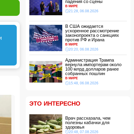
падения со сцены
эстетической операции, проведенной
В МИРЕ
Сеймуром Мамедовым
21:28, 06.08.2026
15:28, 07.08.2026
Алтай Байындыр продолжит карьеру в Ла
Лиге
В США ожидается
ускоренное рассмотрение
15:08, 07.08.2026
законопроекта о санкциях
и
ВС РФ взяли под контроль Анискино в
против РФ и Ирана
Харьковской области
В МИРЕ
15:00, 07.08.2026
20:20, 06.08.2026
Кинолог развеял миф о собачьей обиде на
Администрация Трампа
хозяина
вернула импортерам около
14:48, 07.08.2026
100 млрд долларов ранее
собранных пошлин
По делу Arzum 9999 назначена повторная
В МИРЕ
комплексная экспертиза
15:48, 06.08.2026
14:40, 07.08.2026
ЕС ввел новые санкции против России
14:34, 07.08.2026
ЭТО ИНТЕРЕСНО
Ужасающие подробности убийства мужа и
жены в Тертерском районе
Врач рассказала, чем
14:28, 07.08.2026
полезны кабачки для
На Самира Шарифова возложены новые
здоровья
полномочия
20:48, 07.08.2026