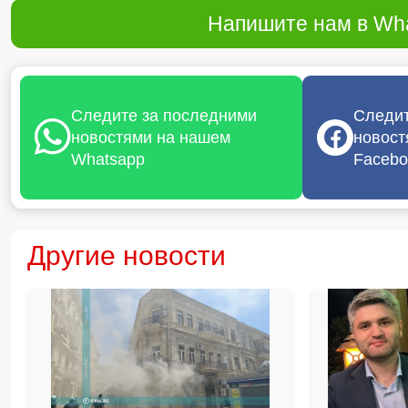
Напишите нам в Wha
Следите за последними
Следит
новостями на нашем
новост
Whatsapp
Facebo
Другие новости