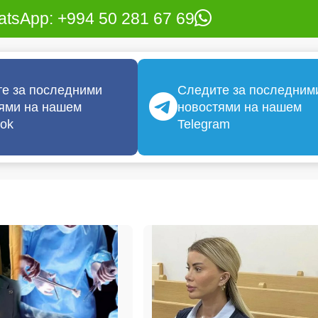
tsApp: +994 50 281 67 69
е за последними
Следите за последним
ями на нашем
новостями на нашем
ok
Telegram