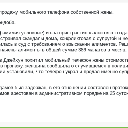
 продажу мобильного телефона собственной жены.
ендоба.
 фамилия условные) из-за пристрастия к алкоголю созд
страивал скандалы дома, конфликтовал с супругой и не
тилась в суд с требованием о взыскании алиментов. Ре
азначены алименты в общей сумме 386 манатов в месяц.
ов Джейхун похитил мобильный телефон жены стоимост
жив пропажу, женщина сообщила о случившемся в полиц
ии установили, что телефон украл и продал именно суп
амов был задержан, в его отношении составлен проток
мов арестован в административном порядке на 25 суток