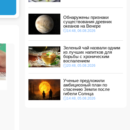
между Азербайджаном и Центральной Азией
18:18, 06.08.2026
Стала известна дата II этапа вступительного
Обнаружены признаки
экзамена в резидентуру
существования древних
18:02, 06.08.2026
океанов на Венере
14:48, 06.08.2026
Новрузали Асланов провел встречу с
избирателями в Исмаиллинском районе
-
ФОТО
18:00, 06.08.2026
Зеленый чай назвали одним
из лучших напитков для
«Новые технологии формируют новые
борьбы с хроническим
профессии на рынке труда» — эксперт
воспалением
16:48, 06.08.2026
20:48, 05.08.2026
Джейхун Байрамов и Андрей Сибига проводят
встречу в Киеве
Ученые предложили
16:28, 06.08.2026
амбициозный план по
спасению Земли после
гибели Солнца
14:48, 05.08.2026