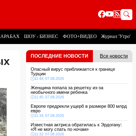
КАРАБАХ
ШОУ - БИЗНЕС
ФОТО+ВИДЕО
Журнал 'Утро'
ПОСЛЕДНИЕ НОВОСТИ
Все новости
ых
Опасный вирус приближается к границе
Турции
11:48, 07.08.2026
Женщина попала за решетку из-за
необычного имени ребенка
11:40, 07.08.2026
Европе предрекли ущерб в размере 800 млрд
евро
11:34, 07.08.2026
Известная актриса обратилась к Эрдогану:
«Я не могу спать по ночам»
11:32, 07.08.2026