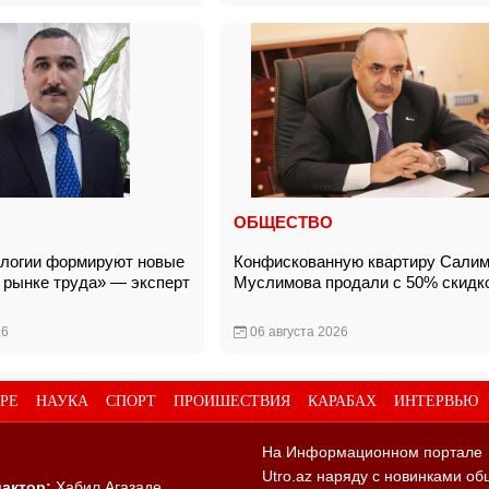
ОБЩЕСТВО
логии формируют новые
Конфискованную квартиру Сали
 рынке труда» — эксперт
Муслимова продали с 50% скид
26
06 августа 2026
РЕ
НАУКА
СПОРТ
ПРОИШЕСТВИЯ
КАРАБАХ
ИНТЕРВЬЮ
На Информационном портале
Utro.az наряду с новинками об
актор:
Хабил Агазаде