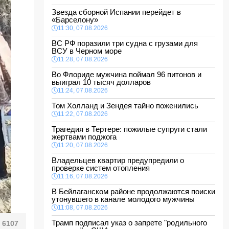
Звезда сборной Испании перейдет в
«Барселону»
11:30, 07.08.2026
ВС РФ поразили три судна с грузами для
ВСУ в Черном море
11:28, 07.08.2026
Во Флориде мужчина поймал 96 питонов и
выиграл 10 тысяч долларов
11:24, 07.08.2026
Том Холланд и Зендея тайно поженились
11:22, 07.08.2026
Трагедия в Тертере: пожилые супруги стали
жертвами поджога
11:20, 07.08.2026
Владельцев квартир предупредили о
проверке систем отопления
11:16, 07.08.2026
В Бейлаганском районе продолжаются поиски
утонувшего в канале молодого мужчины
11:08, 07.08.2026
Трамп подписал указ о запрете "родильного
6107