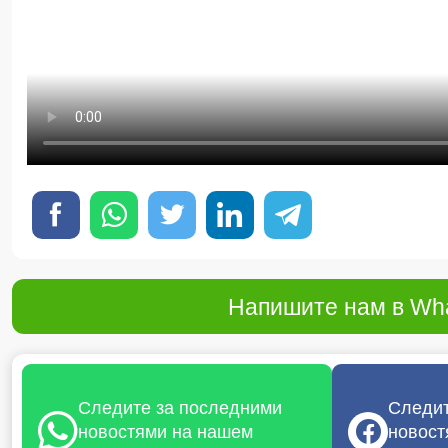
Напишите нам в Wha
Следите за последними
Следит
новостями на нашем
новост