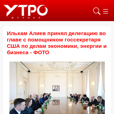
Ильхам Алиев принял делегацию во
главе с помощником госсекретаря
США по делам экономики, энергии и
бизнеса - ФОТО