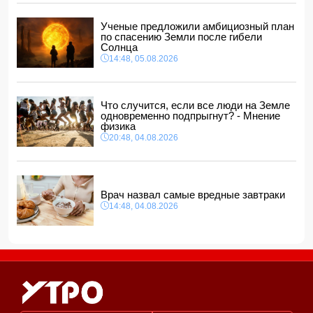
14:04, 05.08.2026
Депутат Милли Меджлиса посетил семью шехида
-
Ученые предложили амбициозный план
ФОТО
по спасению Земли после гибели
14:00, 05.08.2026
Солнца
14:48, 05.08.2026
Прогноз погоды в Азербайджане на 6 августа
12:48, 05.08.2026
Биржевые цены на кофе в мире выросли до максимума
Что случится, если все люди на Земле
за полгода
одновременно подпрыгнут? - Мнение
12:40, 05.08.2026
физика
20:48, 04.08.2026
Врач назвал самые вредные завтраки
14:48, 04.08.2026