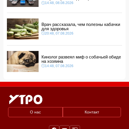
СМИ: США ищут на Кубе фигуру для повторения
14:48, 08.08.2026
"венесуэльского сценария"
12:40, 08.08.2026
Врач рассказала, чем полезны кабачки
для здоровья
20:48, 07.08.2026
Кинолог развеял миф о собачьей обиде
на хозяина
14:48, 07.08.2026
О нас
Контакт