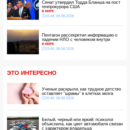
Сенат утвердил Тодда Бланша на пост
Зеленский встретился с Вучичем
генпрокурора США
14:40, 08.08.2026
В МИРЕ
В Азербайджане ожидается жара до 41 градуса —
16:48, 08.08.2026
объявлено предупреждение
14:34, 08.08.2026
В Агдашском районе расследуется конфликт, связанный
Пентагон рассекретил информацию о
с церемонией помолвки с участием
падении НЛО с человеком внутри
несовершеннолетней
В МИРЕ
14:28, 08.08.2026
15:00, 08.08.2026
Найдено тело утонувшего в море 16-летнего юноши
14:14, 08.08.2026
ФИФА выступила с заявлением на фоне скандальных
ЭТО ИНТЕРЕСНО
обвинений в адрес Инфантино
14:10, 08.08.2026
ВС РФ взяли под контроль Ивановку в Харьковской
Ученые раскрыли, как трудное детство
области
оставляет "шрамы" в клетках мозга
14:04, 08.08.2026
20:48, 08.08.2026
Прогноз погоды в Азербайджане на 9 августа
14:00, 08.08.2026
Никол Пашинян позвонил Ильхаму Алиеву
Белый, черный или яркий: психолог
12:48, 08.08.2026
объяснила, как цвет автомобиля связан
с характером владельца