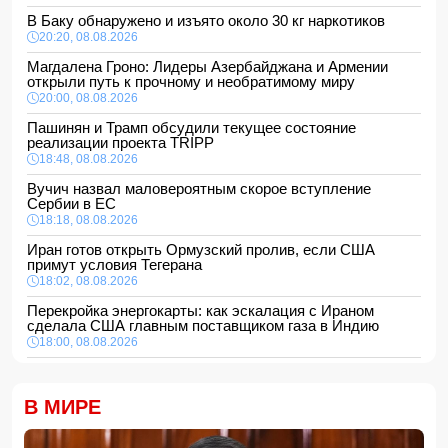
В Баку обнаружено и изъято около 30 кг наркотиков
20:20, 08.08.2026
Магдалена Гроно: Лидеры Азербайджана и Армении
открыли путь к прочному и необратимому миру
20:00, 08.08.2026
Пашинян и Трамп обсудили текущее состояние
реализации проекта TRIPP
18:48, 08.08.2026
Вучич назвал маловероятным скорое вступление
Сербии в ЕС
18:18, 08.08.2026
Иран готов открыть Ормузский пролив, если США
примут условия Тегерана
18:02, 08.08.2026
Перекройка энергокарты: как эскалация с Ираном
сделала США главным поставщиком газа в Индию
18:00, 08.08.2026
Сенат утвердил Тодда Бланша на пост генпрокурора
США
В МИРЕ
16:48, 08.08.2026
Турция ограничивает проход коммерческих судов в
Черное море